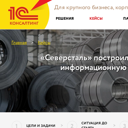
Для крупного бизнеса, кор
РЕШЕНИЯ
КЕЙСЫ
П
Главная
Кейсы
>
«Северсталь» построи
информационную 
СИТУАЦИЯ ДО
1
2
3
>
>
ЦЕЛИ И ЗАДАЧИ