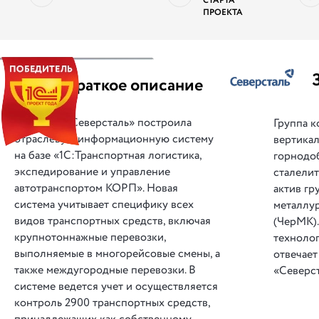
СТАРТА
ПРОЕКТА
||
Краткое описание
«Северсталь» построила
Группа к
отраслевую информационную систему
вертика
на базе «1С:Транспортная логистика,
горнодо
экспедирование и управление
сталели
автотранспортом КОРП». Новая
актив г
система учитывает специфику всех
металлу
видов транспортных средств, включая
(ЧерМК)
крупнотоннажные перевозки,
техноло
выполняемые в многорейсовые смены, а
отвечае
также междугородные перевозки. В
«Северс
системе ведется учет и осуществляется
контроль 2900 транспортных средств,