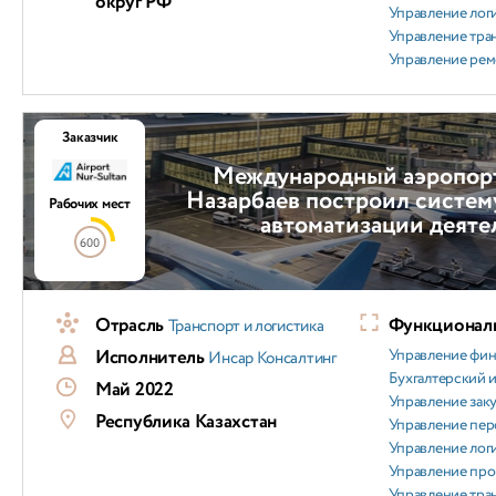
округ РФ
Управление лог
Управление тра
Управление ре
Заказчик
Международный аэропор
Назарбаев построил систем
Рабочих мест
автоматизации деяте
600
Отрасль
Функциональ
Транспорт и логистика
Исполнитель
Управление фи
Инсар Консалтинг
Бухгалтерский и
Май 2022
Управление зак
Республика Казахстан
Управление пер
Управление лог
Управление пр
Управление тра