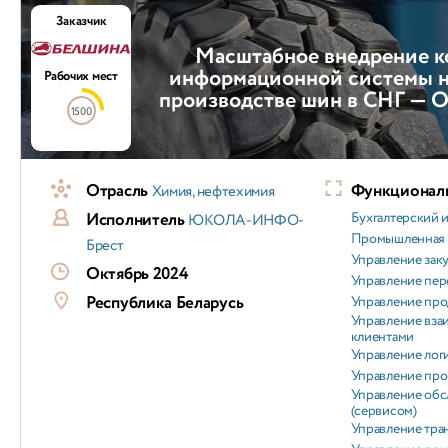
Заказчик
Масштабное внедрение к
информационной системы 
Рабочих мест
производстве шин в СНГ — 
1500
Отрасль
Функциональ
Химия, нефтехимия
Исполнитель
Бухгалтерский и
ЮКОЛА-ИНФО-
Промышленная 
Брест
Управление зак
Октябрь 2024
Управление пер
Республика Беларусь
Управление пр
Управление вз
клиентами
Управление лог
Управление пр
Управление об
(сервисом)
Управление тра