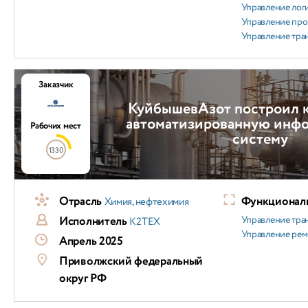
Управление лог
Управление пр
Управление тра
Заказчик
КуйбышевАзот построил 
автоматизированную инф
Рабочих мест
систему
1330
Отрасль
Функциональ
Химия, нефтехимия
Исполнитель
Управление тра
К2ТЕХ
Управление ре
Апрель 2025
Приволжский федеральный
округ РФ