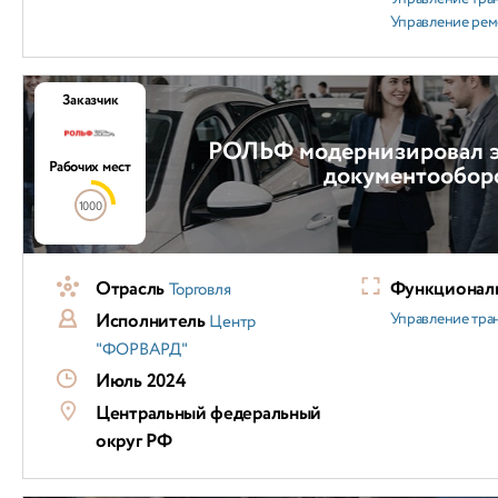
Управление ре
Заказчик
РОЛЬФ модернизировал 
Рабочих мест
документообор
1000
Отрасль
Функциональ
Торговля
Исполнитель
Управление тра
Центр
"ФОРВАРД"
Июль 2024
Центральный федеральный
округ РФ