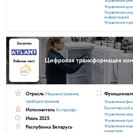
Управление ре
Управление док
Управление но
информацией
Управление мар
Заказчик
Цифровая трансформация ком
Рабочих мест
500
Отрасль
Функциональ
Машиностроение,
приборостроение
Управление фи
Бухгалтерский и
Исполнитель
Астерсофт
Управление зак
Июль 2025
Управление пр
Управление вз
Республика Беларусь
клиентами