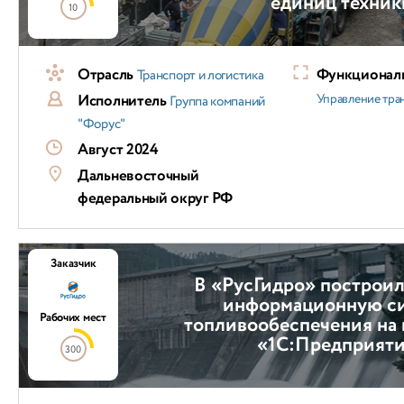
единиц техник
10
Отрасль
Функциональ
Транспорт и логистика
Исполнитель
Управление тра
Группа компаний
"Форус"
Август 2024
Дальневосточный
федеральный округ РФ
Заказчик
В «РусГидро» построи
информационную с
Рабочих мест
топливообеспечения на
«1С:Предприят
300