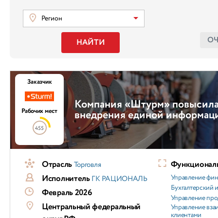
Регион
О
НАЙТИ
Заказчик
Компания «Штурм» повысила
Рабочих мест
внедрения единой информац
455
Отрасль
Функциональ
Торговля
Исполнитель
Управление фи
ГК РАЦИОНАЛЬ
Бухгалтерский и
Февраль 2026
Управление пр
Центральный федеральный
Управление вз
клиентами