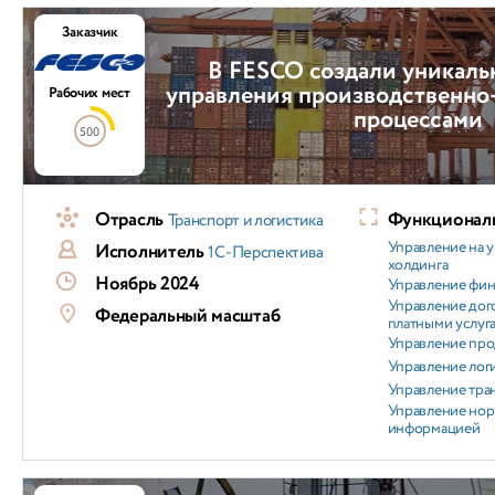
Заказчик
В FESCO создали уникаль
управления производственно
Рабочих мест
процессами
500
Отрасль
Функциональ
Транспорт и логистика
Управление на 
Исполнитель
1С-Перспектива
холдинга
Ноябрь 2024
Управление фи
Управление дог
Федеральный масштаб
платными услуг
Управление пр
Управление лог
Управление тра
Управление но
информацией