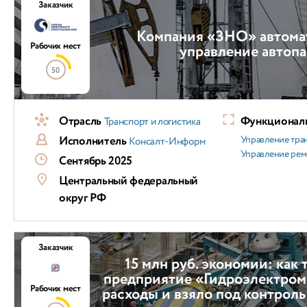
Заказчик
Компания «ЗНО» автома
Рабочих мест
управление автоп
50
Отрасль
Функциональ
Транспорт и логистика
Исполнитель
Управление тра
Консалт-Информ
Управление ре
Сентябрь 2025
Центральный федеральный
округ РФ
Заказчик
15 млн руб. экономии: как
предприятие «Гидроэлектром
Рабочих мест
расходы и взяло под контроль