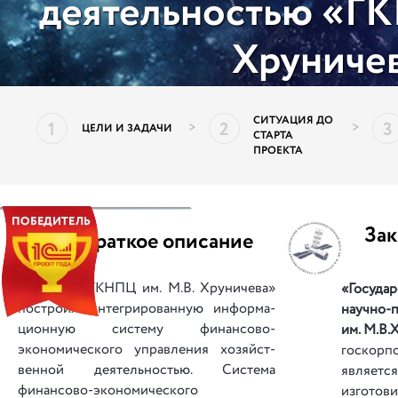
деятельностью «ГК
Хруниче
СИТУАЦИЯ ДО
1
2
3
>
>
ЦЕЛИ И ЗАДАЧИ
СТАРТА
ПРОЕКТА
||
Зак
Краткое описание
«ГКНПЦ им. М.В. Хруничева»
«Госуда
построил интегрированную ин­фо­р­ма­
научно-
ционную систему финансово-
им. М.В.
экономического управления хо­зяй­с­т­
госкор
венной деятельностью. Система
является
финансово-эко­но­ми­че­с­кого
изготови