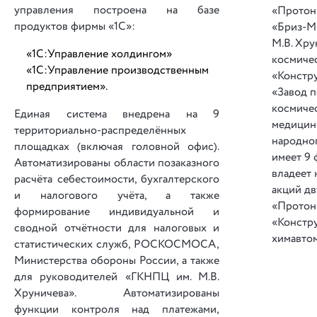
управления построена на базе
«Протон»
продуктов фирмы «1С»:
«Бриз-М»
М.В. Хру
«1С:Управление холдингом»
космичес
«1С:Управление производственным
«Констр
предприятием».
«Завод п
космичес
Единая система внедрена на 9
медицин
территориально-распределённых
народно
площадках (включая головной офис).
имеет 9 
Автоматизированы области позаказного
владеет
расчёта себестоимости, бухгалтерского
акций дв
и на­ло­го­во­го учёта, а также
«Протон
формирование индивидуальной и
«Констр
сводной от­чё­т­но­с­ти для налоговых и
химавтом
статистических служб, РОСКОСМОСА,
Министерства обороны России, а также
для руководителей «ГКНПЦ им. М.В.
Хруничева». Автоматизированы
функции ко­н­т­ро­ля над платежами,