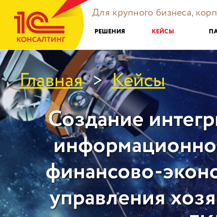
Для крупного бизнеса, кор
РЕШЕНИЯ
КЕЙСЫ
П
Главная
Кейсы
>
Создание интег
информационно
финансово-экон
управления хоз