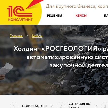
Для крупного бизнеса, кор
РЕШЕНИЯ
КЕЙСЫ
П
Главная
Кейсы
>
Холдинг «РОСГЕОЛОГИЯ» раз
автоматизированную сис
закупочной деяте
СИТУАЦИЯ ДО
1
2
3
>
>
ЦЕЛИ И ЗАДАЧИ