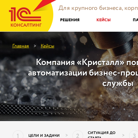
Для крупного бизнеса, кор
РЕШЕНИЯ
КЕЙСЫ
П
Главная
Кейсы
>
Компания «Кристалл» по
автоматизации бизнес-про
службы
СИТУАЦИЯ ДО
1
2
3
>
>
ЦЕЛИ И ЗАДАЧИ