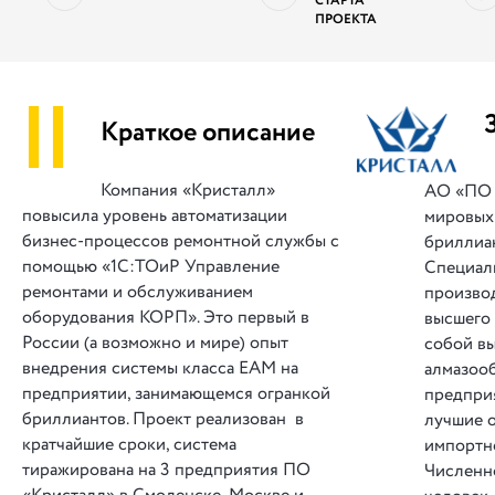
СТАРТА
ПРОЕКТА
||
Краткое описание
Компания «Кристалл»
АО «ПО 
повысила уровень автоматизации
мировых
бизнес-процессов ремонтной службы с
бриллиан
помощью «1С:ТОиР Управление
Специал
ремонтами и обслуживанием
произво
оборудования КОРП». Это первый в
высшего 
России (а возможно и мире) опыт
собой в
внедрения системы класса EAM на
алмазоо
предприятии, занимающемся огранкой
предприя
бриллиантов. Проект реализован в
лучшие о
кратчайшие сроки, система
импортн
тиражирована на 3 предприятия ПО
Численно