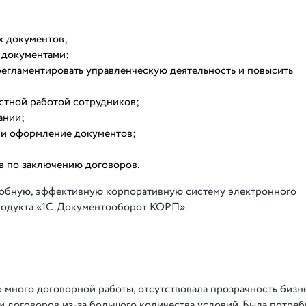
х документов;
 документами;
регламентировать управленческую деятельность и повысить
стной работой сотрудников;
ании;
к и оформление документов;
в по заключению договоров.
добную, эффективную корпоративную систему электронного
родукта «1С:Документооборот КОРП».
 много договорной работы, отсутствовала прозрачность бизн
 договоров из-за большого количества условий. Была потреб