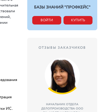
ачительная
БАЗЫ ЗНАНИЙ "ПРОФКЕЙС"
ствовали
лений,
ВОЙТИ
КУПИТЬ
ании
ОТЗЫВЫ ЗАКАЗЧИКОВ
ледования
трация
НАЧАЛЬНИК ОТДЕЛА
тки ИС.
ДЕЛОПРОИЗВОДСТВА ООО