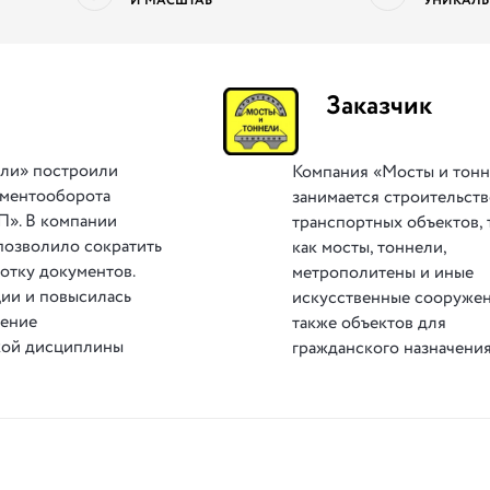
И МАСШТАБ
УНИКАЛЬ
Заказчик
ели» построили
Компания «Мосты и тон
ументооборота
занимается строительст
П». В компании
транспортных объектов, 
позволило сократить
как мосты, тоннели,
отку документов.
метрополитены и иные
ции и повысилась
искусственные сооружен
рение
также объектов для
кой дисциплины
гражданского назначени