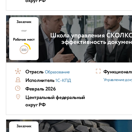
округ РФ
Заказчик
Школа управления СКОЛК
Рабочих мест
эффективность докумен
300
Отрасль
Функциональ
Образование
Исполнитель
Управление док
1С-КПД
Февраль 2026
Центральный федеральный
округ РФ
Заказчик