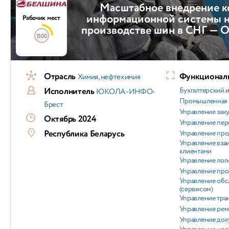
Масштабное внедрение к
информационной системы 
Рабочих мест
производстве шин в СНГ — 
1500
Отрасль
Функциональ
Химия, нефтехимия
Исполнитель
Бухгалтерский и
ЮКОЛА-ИНФО-
Промышленная 
Брест
Управление зак
Октябрь 2024
Управление пер
Республика Беларусь
Управление пр
Управление вз
клиентами
Управление лог
Управление пр
Управление об
(сервисом)
Управление тра
Управление ре
Управление док