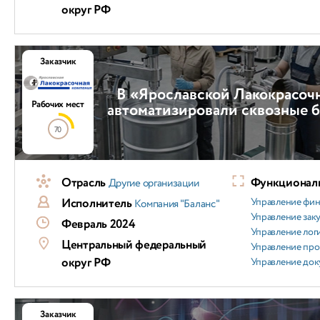
округ РФ
Заказчик
В «Ярославской Лакокрасоч
Рабочих мест
автоматизировали сквозные 
70
Отрасль
Функциональ
Другие организации
Исполнитель
Управление фи
Компания "Баланс"
Управление зак
Февраль 2024
Управление лог
Центральный федеральный
Управление пр
округ РФ
Управление док
Заказчик