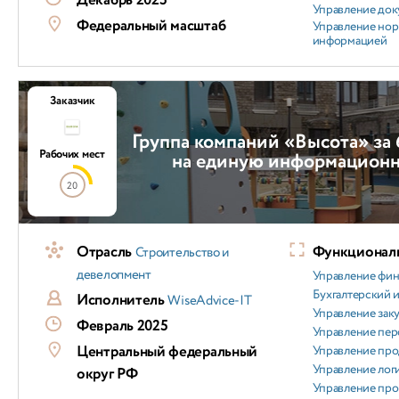
Декабрь 2025
Управление док
Федеральный масштаб
Управление но
информацией
Заказчик
Группа компаний «Высота» за
Рабочих мест
на единую информацион
20
Отрасль
Функциональ
Строительство и
девелопмент
Управление фи
Бухгалтерский и
Исполнитель
WiseAdvice-IT
Управление зак
Февраль 2025
Управление пер
Центральный федеральный
Управление пр
Управление лог
округ РФ
Управление пр