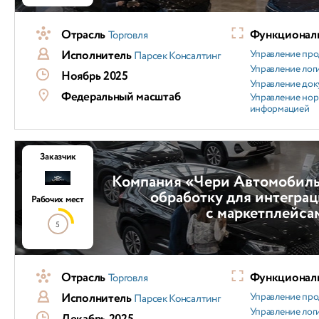
Отрасль
Функциональ
Торговля
Исполнитель
Управление пр
Парсек Консалтинг
Управление лог
Ноябрь 2025
Управление док
Федеральный масштаб
Управление но
информацией
Заказчик
Компания «Чери Автомобиль
обработку для интегра
Рабочих мест
с маркетплейса
5
Отрасль
Функциональ
Торговля
Исполнитель
Управление пр
Парсек Консалтинг
Управление лог