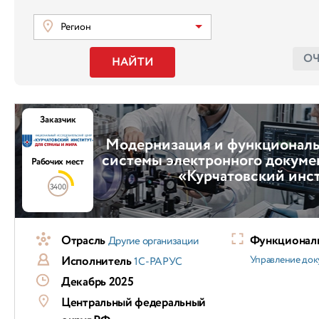
Регион
О
НАЙТИ
Заказчик
Модернизация и функциональ
системы электронного докум
Рабочих мест
«Курчатовский инс
3400
Отрасль
Функциональ
Другие организации
Исполнитель
Управление док
1С-РАРУС
Декабрь 2025
Центральный федеральный