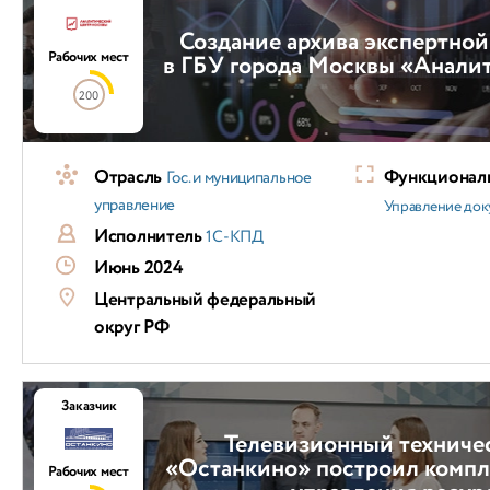
Создание архива экспертно
Рабочих мест
в ГБУ города Москвы «Анали
200
Отрасль
Функциональ
Гос. и муниципальное
управление
Управление док
Исполнитель
1С-КПД
Июнь 2024
Центральный федеральный
округ РФ
Заказчик
Телевизионный техниче
«Останкино» построил компл
Рабочих мест