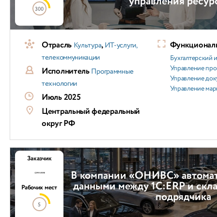
управления ресур
300
Отрасль
,
Функциональ
Культура
ИТ-услуги,
телекоммуникации
Бухгалтерский и
Управление пр
Исполнитель
Программные
Управление док
технологии
Управление мар
Июль 2025
Центральный федеральный
округ РФ
Заказчик
В компании «ОНИВС» автома
данными между 1С:ERP и скл
Рабочих мест
подрядчика
5