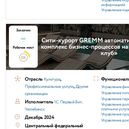
Управление но
информацией
Управление мар
Заказчик
Сити-курорт GREMM автомат
комплекс бизнес-процессов на
Рабочих мест
клуб»
125
Отрасль
,
Функциональ
Культура
,
Профессиональные услуги
Другие
Управление фи
Управление пит
организации
Управление пер
Исполнитель
1С:Первый Бит,
Управление дог
Челябинск
платными услуг
Управление пр
Декабрь 2024
Управление док
Центральный федеральный