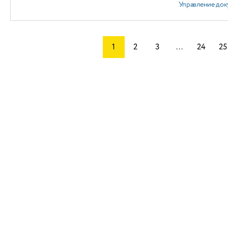
Управление док
1
2
3
...
24
25