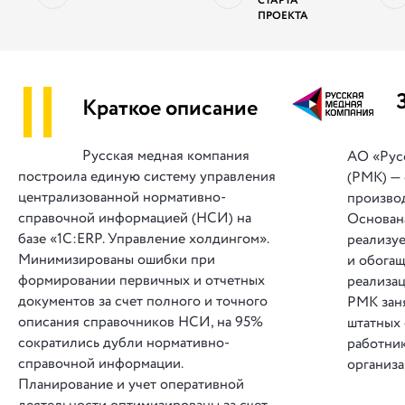
СТАРТА
ПРОЕКТА
||
Краткое описание
Русская медная компания
АО «Рус
построила единую систему управления
(РМК) —
централизованной нормативно-
производ
справочной информацией (НСИ) на
Основана
базе «1С:ERP. Управление холдингом».
реализу
Минимизированы ошибки при
и обогащ
формировании первичных и отчетных
реализац
документов за счет полного и точного
РМК заня
описания справочников НСИ, на 95%
штатных
сократились дубли нормативно-
работни
справочной информации.
организ
Планирование и учет оперативной