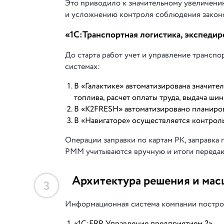
Это приводило к значительному увеличени
и усложнению контроля соблюдения законо
«1С:Транспортная логистика, экспеди
До старта работ учет и управление трансп
системах:
В «Галактике» автоматизирована значител
топлива, расчет оплаты труда, выдача шин
В «K2FRESH» автоматизировано планиров
В «Навигаторе» осуществляется контроль
Операции заправки по картам РК, заправка 
РММ учитываются вручную и итоги передают
Архитектура решения и мас
3
Информационная система компании постро
«1С:ERP Управление предприятием 2».