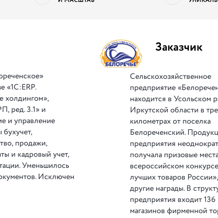
И МАСШТАБ
УНИКАЛЬ
Заказчик
ореченское»
Сельскохозяйственное
е «1С:ERP.
предприятие «Белорече
е холдингом»,
находится в Усольском 
, ред. 3.1» и
Иркутской области в тр
ие и управление
километрах от поселка
 бухучет,
Белореченский. Продук
тво, продажи,
предприятия неоднокра
ты и кадровый учет,
получала призовые места
нтации. Уменьшилось
всероссийском конкурсе
окументов. Исключен
лучших товаров России»,
другие награды. В структ
предприятия входит 136
магазинов фирменной то