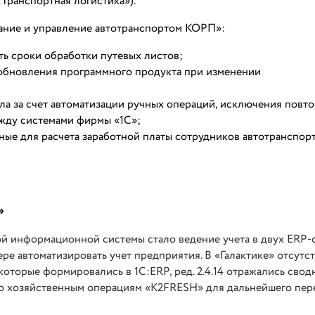
Транспортная логистика»).
вание и управление автотранспортом КОРП»:
ть сроки обработки путевых листов;
обновления программного продукта при изменении
а за счет автоматизации ручных операций, исключения повт
ежду системами фирмы «1С»;
ые для расчета заработной платы сотрудников автотранспорт
»
 информационной системы стало ведение учета в двух ERP-с
е автоматизировать учет предприятия. В «Галактике» отсутс
которые формировались в 1С:ERP, ред. 2.4.14 отражались сводн
и по хозяйственным операциям «K2FRESH» для дальнейшего пер