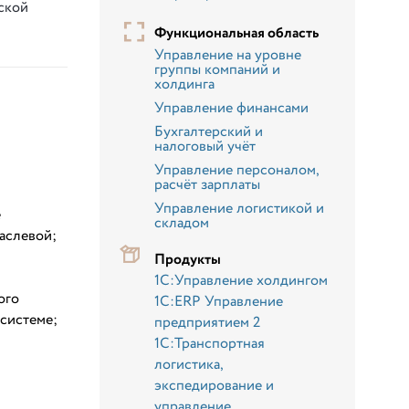
ской
Функциональная область
Управление на уровне
группы компаний и
холдинга
Управление финансами
Бухгалтерский и
налоговый учёт
Управление персоналом,
расчёт зарплаты
Управление логистикой и
е
складом
раслевой;
м
Продукты
1С:Управление холдингом
ого
1С:ERP Управление
системе;
предприятием 2
1С:Транспортная
логистика,
экспедирование и
управление