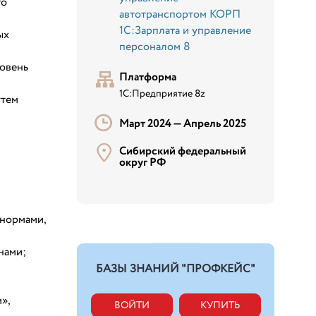
то
автотранспортом КОРП
1С:Зарплата и управление
ых
персоналом 8
ровень
Платформа
1С:Предприятие 8z
утем
Март 2024 —
Апрель 2025
Сибирский федеральный
округ РФ
 нормами,
нами;
БАЗЫ ЗНАНИЙ "ПРОФКЕЙС"
»,
ВОЙТИ
КУПИТЬ