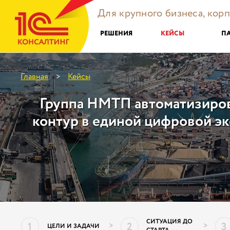
Для крупного бизнеса, кор
РЕШЕНИЯ
КЕЙСЫ
П
Главная
Кейсы
>
Группа НМТП автоматизиро
контур в единой цифровой эк
СИТУАЦИЯ ДО
1
2
3
>
>
ЦЕЛИ И ЗАДАЧИ