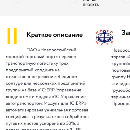
СТАРТА
ПРОЕКТА
||
За
Краткое описание
ПАО «Новороссийский
Новорос
морской торговый порт» перевел
торговы
транспортную логистику трех
крупней
предприятий холдинга на
портовый
отечественное решение. В едином
группу 
контуре для нескольких предприятий
стивидо
группы на базе «1С:ERP. Управление
грузообо
холдингом» и модуля «1С:Управление
термина
автотранспортом. Модуль для 1С:ERP»
Приморс
автоматизирована уникальная портовая
специфика, в результате чего обработка
путевых листов ускорена до 50%, а