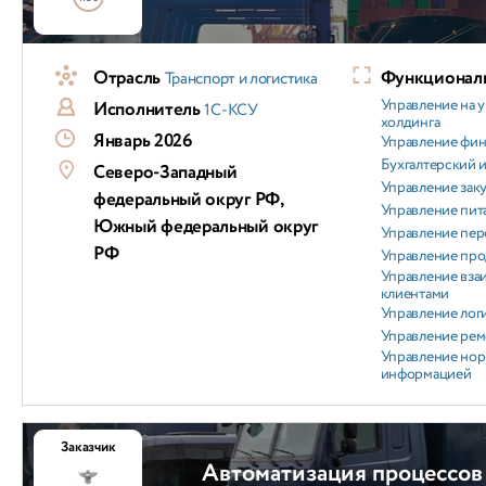
Отрасль
Функциональ
Транспорт и логистика
Управление на 
Исполнитель
1С-КСУ
холдинга
Январь 2026
Управление фи
Бухгалтерский и
Северо-Западный
Управление зак
федеральный округ РФ,
Управление пит
Южный федеральный округ
Управление пер
РФ
Управление пр
Управление вз
клиентами
Управление лог
Управление ре
Управление но
информацией
Заказчик
Автоматизация процессов