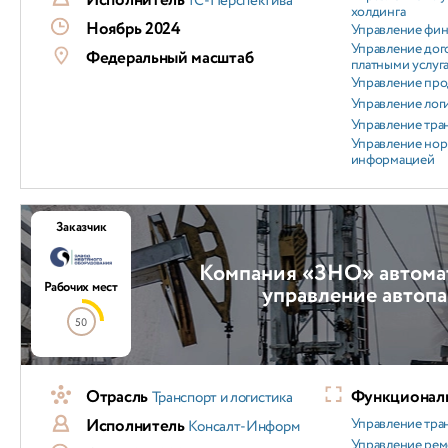
Исполнитель
1С-Перспектива
холдинга
Ноябрь 2024
Управление фи
Управление дог
Федеральный масштаб
платными услуг
Управление пр
Управление лог
Управление тра
Управление но
информацией
Заказчик
Компания «ЗНО» автома
Рабочих мест
управление автоп
50
Отрасль
Функциональ
Транспорт и логистика
Исполнитель
Управление тра
Консалт-Информ
Управление ре