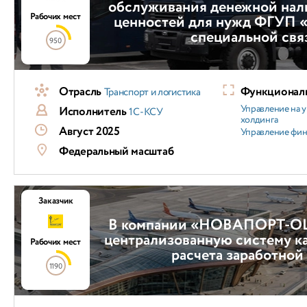
обслуживания денежной нал
Рабочих мест
ценностей для нужд ФГУП «
специальной свя
950
Отрасль
Функциональ
Транспорт и логистика
Управление на 
Исполнитель
1С-КСУ
холдинга
Август 2025
Управление фи
Федеральный масштаб
Заказчик
В компании «НОВАПОРТ-ОЦ
централизованную систему ка
Рабочих мест
расчета заработной
1190