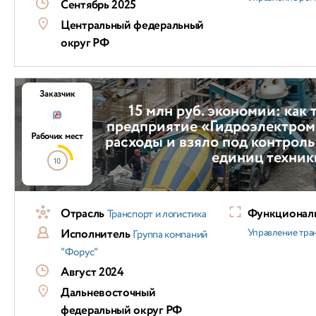
Сентябрь 2025
Центральный федеральный
округ РФ
Заказчик
15 млн руб. экономии: как
предприятие «Гидроэлектром
Рабочих мест
расходы и взяло под контроль
единиц техник
10
Отрасль
Функциональ
Транспорт и логистика
Исполнитель
Управление тра
Группа компаний
"Форус"
Август 2024
Дальневосточный
федеральный округ РФ