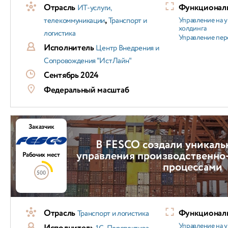
Отрасль
Функциональ
ИТ-услуги,
,
телекоммуникации
Транспорт и
Управление на 
холдинга
логистика
Управление пер
Исполнитель
Центр Внедрения и
Сопровождения "ИстЛайн"
Сентябрь 2024
Федеральный масштаб
Заказчик
В FESCO создали уникаль
управления производственно
Рабочих мест
процессами
500
Отрасль
Функциональ
Транспорт и логистика
Управление на 