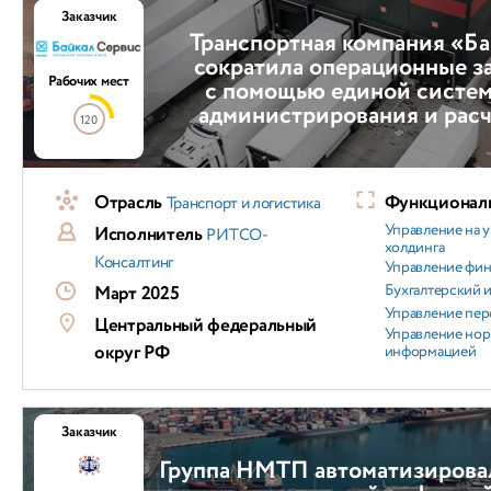
Заказчик
Транспортная компания «Б
сократила операционные з
Рабочих мест
с помощью единой систем
администрирования и расч
120
Отрасль
Функциональ
Транспорт и логистика
Управление на 
Исполнитель
РИТСО-
холдинга
Консалтинг
Управление фи
Бухгалтерский и
Март 2025
Управление пер
Центральный федеральный
Управление но
округ РФ
информацией
Заказчик
Группа НМТП автоматизирова