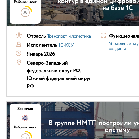
контур в единой цифрово
Рабочих мест
на базе 1С
38
Отрасль
Функциональ
Транспорт и логистика
Управление на 
Исполнитель
1С-КСУ
холдинга
Январь 2026
Северо-Западный
федеральный округ РФ,
Южный федеральный округ
РФ
Заказчик
В группе НМТП построили у
Рабочих мест
систему
1150