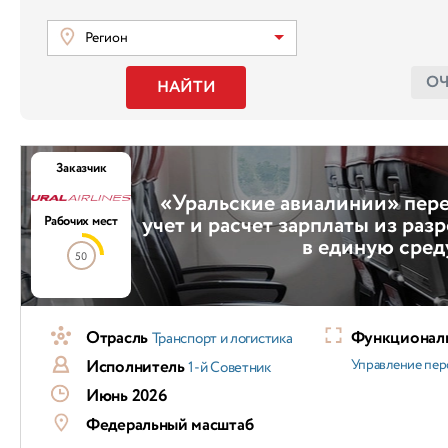
Регион
О
НАЙТИ
Заказчик
«Уральские авиалинии» пер
учет и расчет зарплаты из раз
Рабочих мест
в единую сред
50
Отрасль
Функциональ
Транспорт и логистика
Исполнитель
Управление пер
1-й Советник
Июнь 2026
Федеральный масштаб