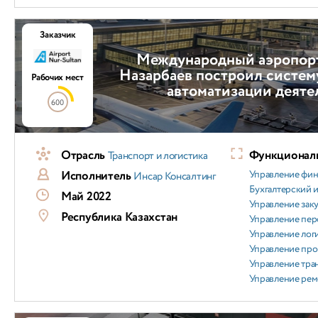
Заказчик
Международный аэропор
Назарбаев построил систем
Рабочих мест
автоматизации деяте
600
Отрасль
Функциональ
Транспорт и логистика
Исполнитель
Управление фи
Инсар Консалтинг
Бухгалтерский и
Май 2022
Управление зак
Республика Казахстан
Управление пер
Управление лог
Управление пр
Управление тра
Управление ре