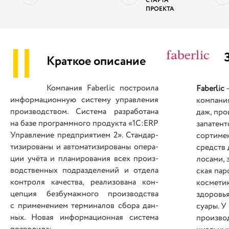
СТАРТА
ПРОЕКТА
||
Краткое описание
Компания Faberlic построила
Faberlic
—
ин­фор­ма­ци­он­ную си­сте­му упра­вле­ния
ком­па­ни
про­из­вод­ством. Си­сте­ма ра­зра­бо­та­на
даж, про­
на ба­зе про­грам­мно­го про­дук­та «1С:ERP
за­па­тен­
Упра­вле­ние пред­при­я­ти­ем 2». Стан­дар­
сор­ти­ме
ти­зи­ро­ва­ны и ав­то­ма­ти­зи­ро­ва­ны опе­ра­
средств д
ции учё­та и пла­ни­ро­ва­ния всех про­из­
ло­са­ми,
вод­ствен­ных под­ра­зде­ле­ний и от­де­ла
ская пар­
кон­тро­ля ка­чес­тва, ре­а­ли­зо­ва­на кон­
кос­ме­ти
цеп­ция без­бу­маж­но­го про­из­вод­ства
здо­ро­вь
с при­ме­не­ни­ем тер­ми­на­лов сбо­ра дан­
су­а­ры. 
ных. Но­вая ин­фор­ма­ци­он­ная си­сте­ма
про­из­во