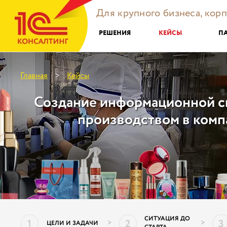
Для крупного бизнеса, кор
РЕШЕНИЯ
КЕЙСЫ
П
Главная
Кейсы
>
Создание информационной с
производством в компа
СИТУАЦИЯ ДО
1
2
3
>
>
ЦЕЛИ И ЗАДАЧИ