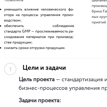
по­зво­ли­ла:
ци­аль­ны
про­из­во
уменьшить влияние человеческого фа­
бри­ка Fa
кто­ра на про­цес­сы упра­вле­ния про­из­
мых кру­п
вод­ством;
при­я­тий
обеспечить соблюдение
стандарта GMP — про­сле­жи­ва­е­мость ра­
схо­до­ва­ния ма­те­ри­а­лов при про­из­вод­
стве про­дук­ции;
снизить сроки отгрузки про­дук­ции.
Цели и задачи
1
Цель проекта
— стандартизация и
бизнес-процессов управления п
Задачи проекта: