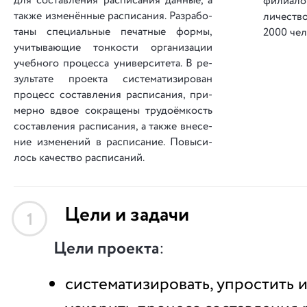
для со­ста­вле­ния рас­пи­са­ния дан­ные, а
фи­ли­а­л
так­же из­ме­нён­ные рас­пи­са­ния. Ра­зра­бо­
ли­чес­тв
та­ны спе­ци­аль­ные пе­чат­ные фор­мы,
2000 че­л
учи­ты­ва­ю­щие тон­ко­сти ор­га­ни­за­ции
учеб­но­го про­цес­са уни­вер­си­те­та. В ре­
зуль­та­те про­ек­та си­сте­ма­ти­зи­ро­ван
про­цесс со­ста­вле­ния рас­пи­са­ния, при­
мер­но вдвое со­кра­ще­ны тру­до­ём­кость
со­ста­вле­ния рас­пи­са­ния, а так­же вне­се­
ние из­ме­не­ний в рас­пи­са­ние. По­вы­си­
лось ка­чес­тво рас­пи­са­ний.
Цели и задачи
1
Цели проекта
:
систематизировать, упростить 