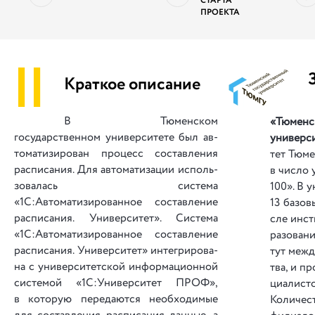
СТАРТА
ПРОЕКТА
||
Краткое описание
В Тюменском
«Тюменс
государственном уни­вер­си­те­те был ав­
уни­вер­с
то­ма­ти­зи­ро­ван про­цесс со­ста­вле­ния
тет Тюме
рас­пи­са­ния. Для ав­то­ма­ти­за­ции ис­поль­
в чи­сло 
зо­ва­лась си­сте­ма
100». В ун
«1С:Автоматизированное со­ста­вле­ние
13 ба­зо­в
рас­пи­са­ния. Уни­вер­си­тет». Си­сте­ма
сле ин­ст
«1С:Автоматизированное со­ста­вле­ние
ра­зо­ва­н
рас­пи­са­ния. Уни­вер­си­тет» ин­те­гри­ро­ва­
тут ме­жд
на с уни­вер­си­тет­ской ин­фор­ма­ци­он­ной
тва, и про
си­с­те­мой «1С:Университет ПРОФ»,
ци­а­лис­т
в ко­то­рую пе­ре­да­ют­ся не­об­хо­ди­мые
Ко­ли­чес­