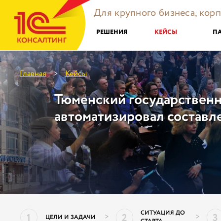
Для крупного бизнеса, кор
РЕШЕНИЯ
КЕЙСЫ
П
Главная
Кейсы
>
Тюменский государствен
автоматизировал составл
СИТУАЦИЯ ДО
1
2
3
>
>
ЦЕЛИ И ЗАДАЧИ