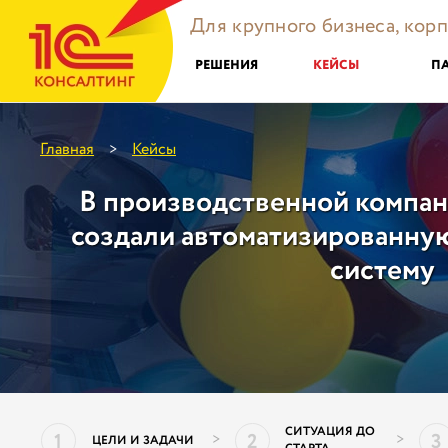
Для крупного бизнеса, кор
РЕШЕНИЯ
КЕЙСЫ
П
Главная
Кейсы
>
В производственной компа
создали автоматизированн
систему
СИТУАЦИЯ ДО
1
2
3
>
>
ЦЕЛИ И ЗАДАЧИ