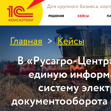
Для крупного бизнеса, кор
РЕШЕНИЯ
КЕЙСЫ
П
Главная
Кейсы
>
В «Русагро-Центр
единую информ
систему элек
документооборота 