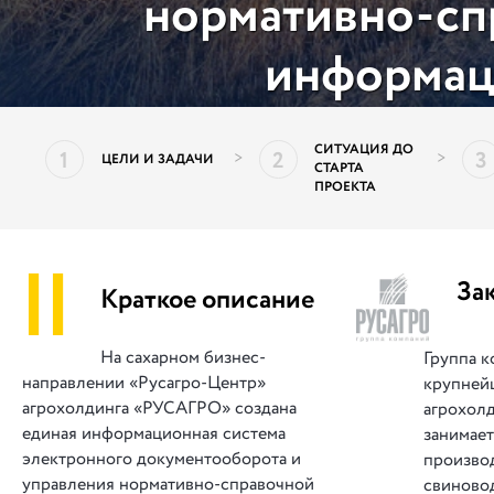
нормативно-сп
информац
СИТУАЦИЯ ДО
1
2
3
>
>
ЦЕЛИ И ЗАДАЧИ
СТАРТА
ПРОЕКТА
||
За
Краткое описание
На сахарном бизнес-
Группа 
направлении «Русагро-Центр»
крупней
агрохолдинга «РУСАГРО» создана
агрохолд
единая информационная система
занимае
электронного документооборота и
производ
управления нормативно-справочной
свиновод