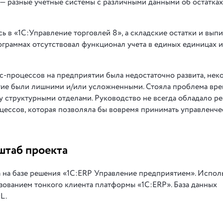
— разные учетные системы с различными данными об остатках
 в «1С:Управление торговлей 8», а складские остатки и выпи
программах отсутствовал функционал учета в единых единицах 
с-процессов на предприятии была недостаточно развита, нек
гие были лишними и/или усложненными. Стояла проблема вр
у структурными отделами. Руководство не всегда обладало р
цессов, которая позволяла бы вовремя принимать управленче
штаб проекта
 на базе решения «1С:ERP Управление предприятием». Испол
зованием тонкого клиента платформы «1С:ERP». База данных
L.