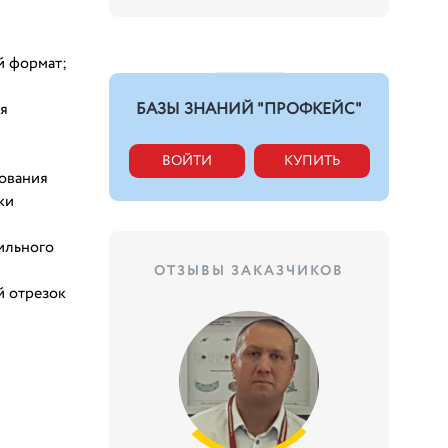
й формат;
ся
БАЗЫ ЗНАНИЙ "ПРОФКЕЙС"
ВОЙТИ
КУПИТЬ
рования
ки
ильного
ОТЗЫВЫ ЗАКАЗЧИКОВ
й отрезок