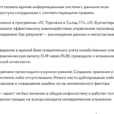
тствовала единая информационная система с данными всех
доступа сотрудникам с соответствующими правами.
енно в программах «1С:Торговля и Склад 7.7», «1С:Бухгалтери
ствовало эффективному взаимодействию управлению производ
родажами. Как результат — расхождения данных и несогласова
едения в единой базе оперативного учета хозяйственных оп
управленческую валюту EUR через RUB) приводили к возникн
ской отчетности.
елами происходило в ручном режиме. Создание, хранение и 
истемно либо отсутствовало. Имело место дублирование либ
заказов и совершение ошибок из-за человеческого фактора.
 — юрист не был включен в общую инфосистему и работал тол
тделом продаж не всегда находила своевременное отражение