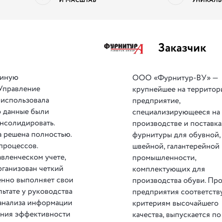
И МАСШТАБ
УНИКАЛЬ
Заказчик
диную
ООО «Фурнитур-ВУ» —
Управление
крупнейшее на террито
 использовала
предприятие,
о данные были
специализирующееся на
нсолидировать.
производстве и поставка
а решена полностью.
фурнитуры для обувной,
процессов.
швейной, галантерейной
вленческом учете,
промышленности,
рганизован четкий
комплектующих для
енно выполняет свои
производства обуви. Пр
льтате у руководства
предприятия соответств
 анализа информации
критериям высочайшего
ения эффективности
качества, выпускается по