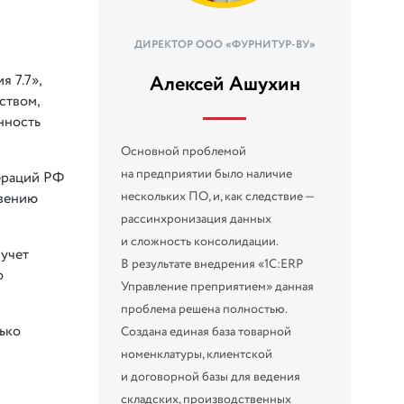
ДИРЕКТОР ООО «ФУРНИТУР-ВУ»
Алексей Ашухин
я 7.7»,
ством,
нность
Основной проблемой
на предприятии было наличие
ераций РФ
нескольких ПО, и, как следствие —
овению
рассинхронизация данных
и сложность консолидации.
учет
В результате внедрения «1С:ERP
о
Управление преприятием» данная
проблема решена полностью.
ько
Создана единая база товарной
номенклатуры, клиентской
и договорной базы для ведения
складских, производственных