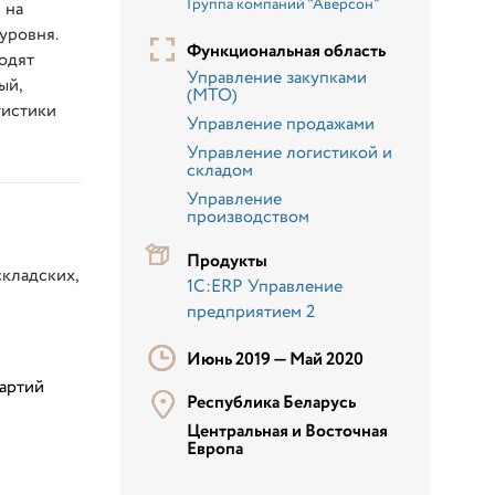
Группа компаний "Аверсон"
 на
уровня.
Функциональная область
одят
Управление закупками
ый,
(МТО)
гистики
Управление продажами
Управление логистикой и
складом
Управление
производством
Продукты
складских,
1С:ERP Управление
предприятием 2
Июнь 2019 —
Май 2020
партий
Республика Беларусь
Центральная и Восточная
Европа