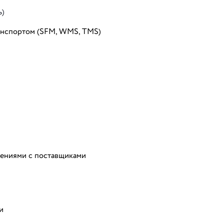
ь)
анспортом (SFM, WMS, TMS)
шениями с поставщиками
и