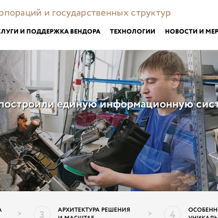
орпораций и государственных структур
СЛУГИ И ПОДДЕРЖКА ВЕНДОРА
ТЕХНОЛОГИИ
НОВОСТИ И МЕ
 построили единую информационную сис
А
АРХИТЕКТУРА РЕШЕНИЯ
ОСОБЕНН
3
4
>
>