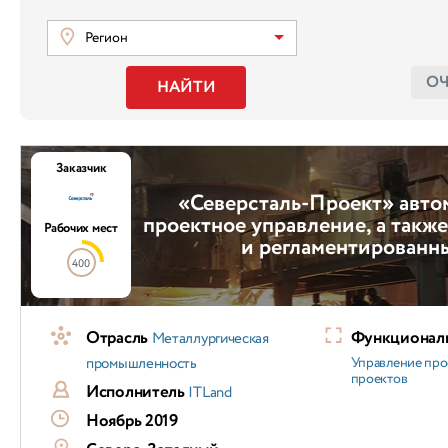
Регион
О
НАЙТИ
Заказчик
«Северсталь-Проект» авто
проектное управление, а такж
Рабочих мест
и регламентированн
400
Отрасль
Функциональ
Металлургическая
промышленность
Управление про
проектов
Исполнитель
ITLand
Ноябрь 2019