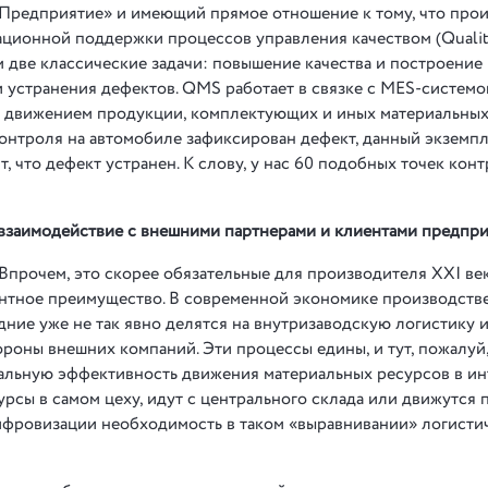
:Предприятие» и имеющий прямое отношение к тому, что прои
ационной поддержки процессов управления качеством (Quali
 две классические задачи: повышение качества и построение
 устранения дефектов. QMS работает в связке с MES-системо
е движением продукции, комплектующих и иных материальных
контроля на автомобиле зафиксирован дефект, данный экземп
т, что дефект устранен. К слову, у нас 60 подобных точек кон
взаимодействие с внешними партнерами и клиентами предпри
 Впрочем, это скорее обязательные для производителя XXI ве
ентное преимущество. В современной экономике производств
ние уже не так явно делятся на внутризаводскую логистику 
тороны внешних компаний. Эти процессы едины, и тут, пожалуй
альную эффективность движения материальных ресурсов в ин
рсы в самом цеху, идут с центрального склада или движутся 
цифровизации необходимость в таком «выравнивании» логисти