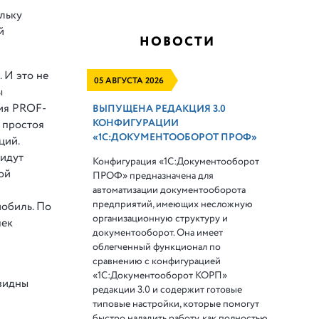
льку
й
НОВОСТИ
 И это не
05 АВГУСТА 2026
ы
ния PROF-
ВЫПУЩЕНА РЕДАКЦИЯ 3.0
КОНФИГУРАЦИИ
 простоя
«1С:ДОКУМЕНТООБОРОТ ПРОФ»
ций.
 идут
Конфигурация «1С:Документооборот
ой
ПРОФ» предназначена для
автоматизации документооборота
предприятий, имеющих несложную
мобиль. По
организационную структуру и
чек
документооборот. Она имеет
облегченный функционал по
сравнению с конфигурацией
«1С:Документооборот КОРП»
 видны
редакции 3.0 и содержит готовые
типовые настройки, которые помогут
быстро наладить работу, как полностью