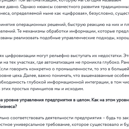
рицают той автоматизации, которую мы сегодня называем
же давно. Однако нюансы совместного развития традиционны
еса, определяемой ныне как «цифровая», безусловно, сущес
ринятия операционных решений, быструю реакцию на них и п
елений. Те механизмы обработки информации, которые предл
званы реализовать подобные управленческие подходы, хоро
ях цифровизации могут рельефно выступать их недостатки. Эт
а тех участках, где автоматизация не проникла глубоко. Ран
 Если говорить конкретно о промышленности, то это в больше
овне цеха. Далее, важно понимать, что вышеназванные особе
бходимость глубокой информационной интеграции, в том чис
 этих простых принципов мы и исходим.
а уровне управления предприятия в целом. Как на этом уровн
бизнеса?
но соответствовать деятельности предприятия – будь то зак
вестное универсальное требование, которое существовало и бу