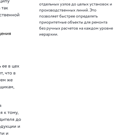
ципу
отдельных узлов до целых установок и
 так
производственных линий. Это
дственной
позволяет быстрее определять
приоритетные объекты для ремонта
без ручных расчетов на каждом уровне
дения
иерархии.
 ее в цех
, что в
тем же
щикам,
я
 к тому,
дителя до
одукции и
ли и