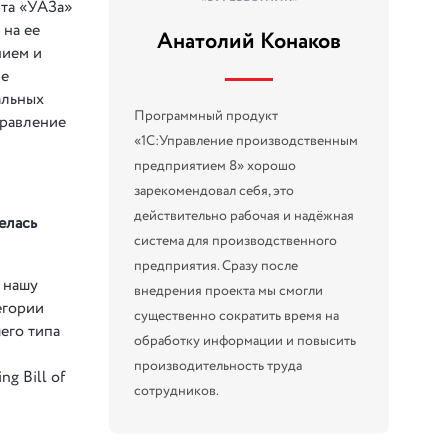
фта «УАЗа»
 на ее
Анатолий Конаков
нием и
ме
альных
Программный продукт
правление
«1С:Управление производственным
предприятием 8» хорошо
зарекомендовал себя, это
действительно рабочая и надёжная
елась
система для производственного
предприятия. Сразу после
ь нашу
внедрения проекта мы смогли
егории
существенно сократить время на
его типа
обработку информации и повысить
производительность труда
g Bill of
сотрудников.