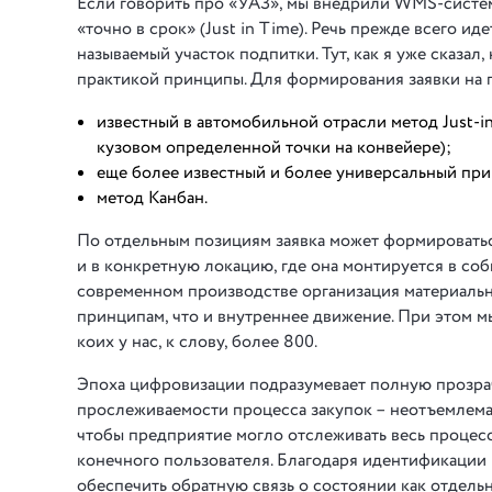
Если говорить про «УАЗ», мы внедрили WMS-систем
«точно в срок» (Just in Time). Речь прежде всего и
называемый участок подпитки. Тут, как я уже сказ
практикой принципы. Для формирования заявки на 
известный в автомобильной отрасли метод Just-i
кузовом определенной точки на конвейере);
еще более известный и более универсальный при
метод Канбан.
По отдельным позициям заявка может формироватьс
и в конкретную локацию, где она монтируется в соб
современном производстве организация материальн
принципам, что и внутреннее движение. При этом 
коих у нас, к слову, более 800.
Эпоха цифровизации подразумевает полную прозрач
прослеживаемости процесса закупок – неотъемлемая
чтобы предприятие могло отслеживать весь процес
конечного пользователя. Благодаря идентификации
обеспечить обратную связь о состоянии как отдель