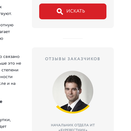
х
твуют.
лотную
агает
шо
о связано
ОТЗЫВЫ ЗАКАЗЧИКОВ
ьше это не
й степени
нности
ле и на
е
упки,
НАЧАЛЬНИК ОТДЕЛА ИТ
дет
«БУРЕВЕСТНИК»