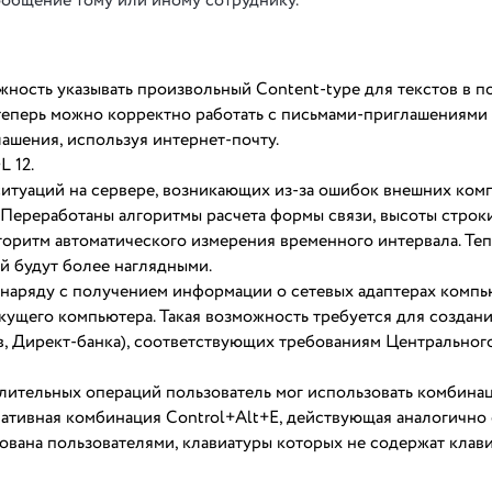
ообщение тому или иному сотруднику.
жность указывать произвольный Content-type для текстов в п
 теперь можно корректно работать с письмами-приглашениями
ашения, используя интернет-почту.
 12.
итуаций на сервере, возникающих из-за ошибок внешних комп
 Переработаны алгоритмы расчета формы связи, высоты строк
лгоритм автоматического измерения временного интервала. Те
й будут более наглядными.
наряду с получением информации о сетевых адаптерах компь
ущего компьютера. Такая возможность требуется для создан
 Директ-банка), соответствующих требованиям Центрального
 длительных операций пользователь мог использовать комбина
рнативная комбинация Control+Alt+E, действующая аналогично
вана пользователями, клавиатуры которых не содержат клави