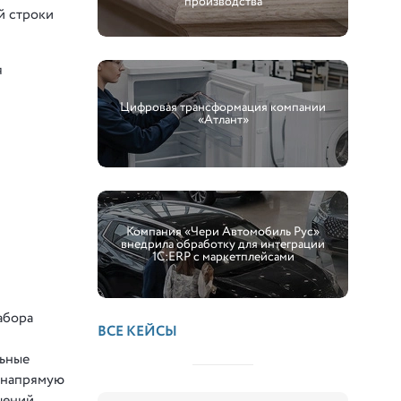
производства
й строки
я
Цифровая трансформация компании
«Атлант»
Компания «Чери Автомобиль Рус»
внедрила обработку для интеграции
1С:ERP с маркетплейсами
абора
ВСЕ КЕЙСЫ
льные
х напрямую
шений,