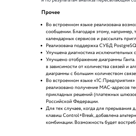
и по результатам анализа пересылающий с
Прочее
Во встроенном языке реализована возмо
сообщении. Благодаря этому, например,
календарных сервисов и рассылать пригл
Реализована поддержка СУБД PostgreSQL
Улучшена диагностика исключительных с
Улучшено отображение диаграммы Ганта.
в зависимости от количества связей и а
диаграммы с большим количеством связе
Во встроенном языке «1С:Предприятия» 
реализовано получение MAC-адресов тек
прикладных решений (платежных шлюзов,
Российской Федерации.
Для тех случаев, когда для прерывания
клавиш Control+Break, добавлена альте
комбинации. Возможность будет востребо