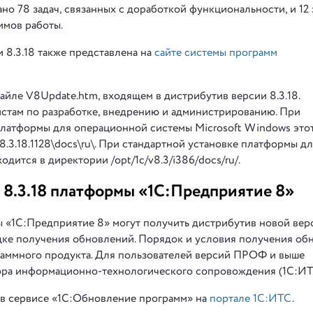
но 78 задач, связанных с доработкой функциональности, и 12 
имов работы.
8.3.18 также представлена на
сайте системы программ
йле V8Update.htm, входящем в дистрибутив версии 8.3.18.
стам по разработке, внедрению и администрированию. При
 платформы для операционной системы Microsoft Windows это
\8.3.18.1128\docs\ru\. При стандартной установке платформы д
дится в директории /opt/1c/v8.3/i386/docs/ru/.
 8.3.18 платформы «1С:Предприятие 8»
 «1С:Предприятие 8» могут получить дистрибутив новой вер
дке получения обновлений. Порядок и условия получения об
раммного продукта. Для пользователей версий ПРОФ и выше
ра информационно-технологического сопровождения (1С:ИТ
 в сервисе «1С:Обновление программ» на
портале 1С:ИТС
.