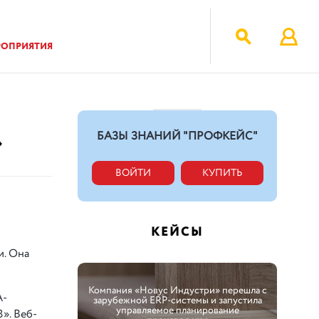
РОПРИЯТИЯ
»
БАЗЫ ЗНАНИЙ "ПРОФКЕЙС"
ВОЙТИ
КУПИТЬ
КЕЙСЫ
и. Она
Компания «Новус Индустри» перешла с
A-
зарубежной ERP-системы и запустила
управляемое планирование
». Веб-