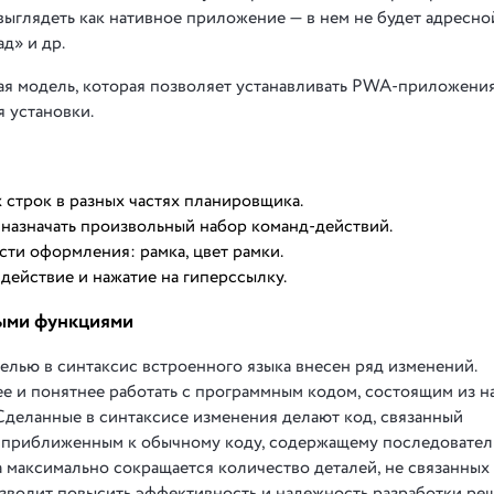
 выглядеть как нативное приложение — в нем не будет адресно
д» и др.
ая модель, которая позволяет устанавливать PWA-приложени
я установки.
строк в разных частях планировщика.
назначать произвольный набор команд-действий.
ти оформления: рамка, цвет рамки.
действие и нажатие на гиперссылку.
ными функциями
лью в синтаксис встроенного языка внесен ряд изменений.
е и понятнее работать с программным кодом, состоящим из н
деланные в синтаксисе изменения делают код, связанный
 приближенным к обычному коду, содержащему последовате
а максимально сокращается количество деталей, не связанны
озволит повысить эффективность и надежность разработки ре