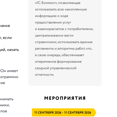
«1С:Биллинг», позволяющая
использовать всю накопленную
информацию о ходе
предоставления услуг
начке
и взаиморасчетов с потребителями,
централизованно вести
, если
справочники, использовать единые
регламенты и алгоритмы работ, что,
й, начать
в свою очередь, обеспечивает
оперативное формирование
сводной управленческой
 Он имеет
отчетности.
рограммно
гие
МЕРОПРИЯТИЯ
инимать
ники,
слов
11 СЕНТЯБРЯ 2026 - 11 СЕНТЯБРЯ 2026