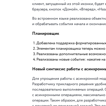
клиент, запущенный из этой иконки, будет
браузера, кнопок «Домой», «Вперед», «Наза
Во встроенном языке реализована объектн
и обрабатывать события начала и окончани
Планировщик
Добавлена поддержка форматированных 
Элементам планировщика теперь можно 
Реализованы дополнительные возможнос
Реализованы новые события: нажатие на 
Новый синтаксис работы с асинхрон
Для упрощения работы с асинхронной моде
Разработчику прикладного решения удобне
последовательно выполняемых операций. С
с асинхронными операциями, максимально
операции. Таким образом, для разработчик
с решаемой им прикладной задачей. Это п