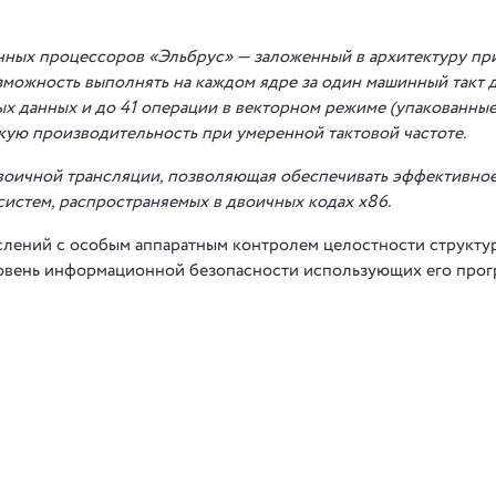
нных процессоров «Эльбрус» — заложенный в архитектуру пр
зможность выполнять на каждом ядре за один машинный такт д
ых данных и до 41 операции в векторном режиме (упакованные
кую производительность при умеренной тактовой частоте.
воичной трансляции, позволяющая обеспечивать эффективно
истем, распространяемых в двоичных кодах x86.
ений с особым аппаратным контролем целостности структур
ровень информационной безопасности использующих его про