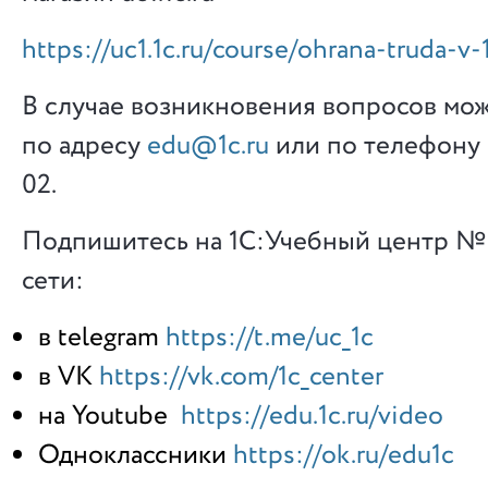
https://uc1.1c.ru/course/ohrana-truda-v-
В случае возникновения вопросов мо
по адресу
edu@1c.ru
или по телефону 
02.
Подпишитесь на 1С:Учебный центр № 
сети:
в telegram
https://t.me/uc_1c
в VK
https://vk.com/1c_center
на Youtube
https://edu.1c.ru/video
Одноклассники
https://ok.ru/edu1c