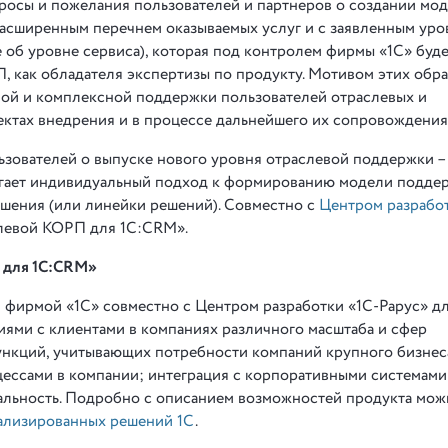
росы и пожелания пользователей и партнеров о создании мо
расширенным перечнем оказываемых услуг и с заявленным ур
ие об уровне сервиса), которая под контролем фирмы «1С» буд
П, как обладателя экспертизы по продукту. Мотивом этих обр
ой и комплексной поддержки пользователей отраслевых и
ктах внедрения и в процессе дальнейшего их сопровождения
ьзователей о выпуске нового уровня отраслевой поддержки 
гает индивидуальный подход к формированию модели подде
ешения (или линейки решений). Совместно с
Центром разрабо
слевой КОРП для 1С:CRM».
для 1С:CRM
»
 фирмой «1С» совместно c Центром разработки «1С-Рарус» д
ями с клиентами в компаниях различного масштаба и сфер
ункций, учитывающих потребности компаний крупного бизнес
ессами в компании; интеграция с корпоративными системами
альность. Подробно с описанием возможностей продукта мож
иализированных решений 1С
.