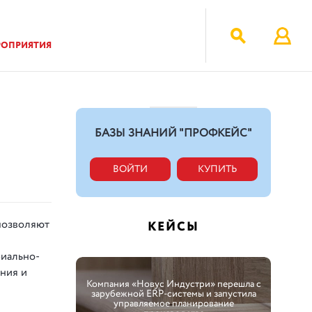
РОПРИЯТИЯ
БАЗЫ ЗНАНИЙ "ПРОФКЕЙС"
ВОЙТИ
КУПИТЬ
позволяют
КЕЙСЫ
риально-
ния и
Компания «Новус Индустри» перешла с
зарубежной ERP-системы и запустила
управляемое планирование