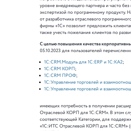
уровне внедряющего партнера и часто без
экспертизой по программному продукту. Н
от разработчика отраслевого программног
фирмы «1С» позволит предложить клиентам
также учесть пожелания клиентов по разв
С целью повышения качества корпоративн
05.10.2023 для пользователей перечислен
1С:CRM.Модуль для 1С:ERP и 1С:КА2
;
1С:CRM КОРП
;
1C:CRM ПРОФ
;
1С:Управление торговлей и взаимоотно
1С:Управление торговлей и взаимоотно
имеющих потребность в получении расшир
Отраслевой КОРП для 1С:CRM». В этом слу
соответствующей Категории, для поддерж
«1С:ИТС Отраслевой КОРП для 1С:CRM» (в