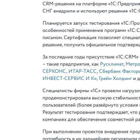
CRM-решения на платформе «1С:Предприят
СНГ внедрили и используют решения «1С:
Планируется запуск тестирования «1С:Про
особенностей применения программ «1С:
письмом. Сертификация позволяет специа
решение, получить официальное подтверж
За последние годы присутствие «1С:CRM» 
– такие предприятия, как
Русклимат
,
Метро
СЕРКОНС
,
ИТАР-ТАСС
,
Сбербанк Фактор
ИНВЕСТ-СЕРВИС И К»
,
Грейн Холдинг
и д
Специалисты фирмы «1С» провели нагрузоч
продемонстрировала высокую стабильность
пользователей (более развёрнуто условия
Результат тестирования подтверждает, чт
компаниях для обеспечения совместной ра
При выполнении проектов внедрения прод
потребность в их дальнейшем регулярном 