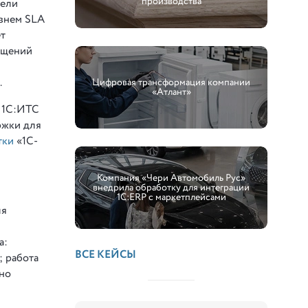
производства
дели
овнем SLA
ет
ащений
.
Цифровая трансформация компании
«Атлант»
– 1С:ИТС
ржки для
тки
«1С-
Компания «Чери Автомобиль Рус»
внедрила обработку для интеграции
1С:ERP с маркетплейсами
ля
а:
ВСЕ КЕЙСЫ
; работа
но