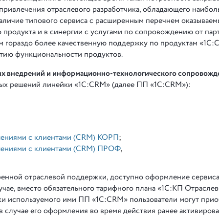
 привлечения отраслевого разработчика, обладающего наибо
аличие типового сервиса с расширенным перечнем оказываем
о продукта и в синергии с услугами по сопровождению от пар
 гораздо более качественную поддержку по продуктам «1С:C
итию функциональности продуктов.
ых внедрений и информационно-технологического сопровожд
ных решений линейки «1С:CRM» (далее ПП «1С:CRM»):
шениями с клиентами (CRM) КОРП
;
шениями с клиентами (CRM) ПРОФ
,
енной отраслевой поддержки, доступно оформление сервис
чае, вместо обязательного тарифного плана «1С:КП Отрасле
ки используемого ими ПП «1С:CRM» пользователи могут при
 случае его оформления во время действия ранее активиров