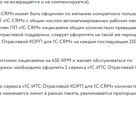
 не возвращается и не компенсируется).
CRM» может быть оформлен по желанию конкретного пользо
 «1С:CRM» с общим числом автоматизированных рабочих мес
ателем ПП «1С:CRM» лицензиями общим количеством превыша
траслевой поддержки, следует оформлять на такой же перио
С Отраслевой КОРП для 1С:CRM» на каждые последующие 25
нтскими лицензиями на 450 АРМ и желает обслуживаться по
ержки, необходимо оформить 2 сервиса «1С:ИТС Отраслевой
о сервиса «1С:ИТС Отраслевой КОРП для 1С:CRM» количест
е назначается лимит в рамках пакета, увеличивается пропорц