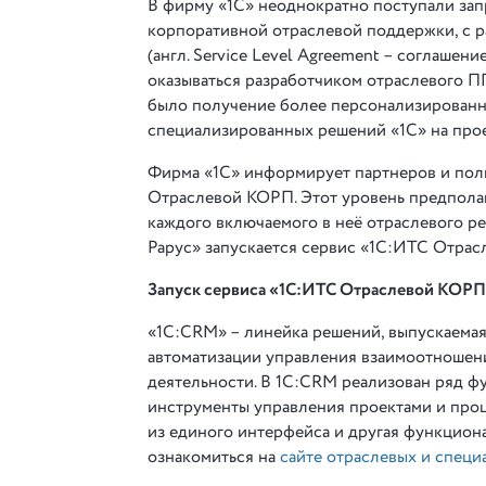
В фирму «1С» неоднократно поступали зап
корпоративной отраслевой поддержки, с 
(англ. Service Level Agreement – соглашен
оказываться разработчиком отраслевого П
было получение более персонализированн
специализированных решений «1С» на прое
Фирма «1С» информирует партнеров и пол
Отраслевой КОРП. Этот уровень предпола
каждого включаемого в неё отраслевого р
Рарус» запускается сервис «1С:ИТС Отра
Запуск сервиса «1С:ИТС Отраслевой
КОРП 
«1С:CRM» – линейка решений, выпускаемая
автоматизации управления взаимоотношени
деятельности. В 1С:CRM реализован ряд ф
инструменты управления проектами и проц
из единого интерфейса и другая функцион
ознакомиться на
сайте отраслевых и спец