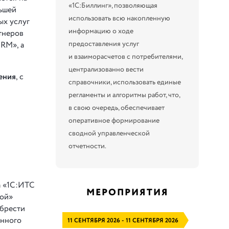
«1С:Биллинг», позволяющая
льшей
использовать всю накопленную
ых услуг
информацию о ходе
тнеров
предоставления услуг
RM», а
и взаиморасчетов с потребителями,
централизованно вести
ения
, с
справочники, использовать единые
регламенты и алгоритмы работ, что,
в свою очередь, обеспечивает
оперативное формирование
сводной управленческой
отчетности.
а «1С:ИТС
МЕРОПРИЯТИЯ
вой»
обрести
анного
11 СЕНТЯБРЯ 2026 - 11 СЕНТЯБРЯ 2026