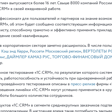
ие» выпускаются более 16 лет. Свыше 8000 компаний России
CRM» в своей ежедневной работе.
фессионал» для пользователей и партнеров на знание возмож
CRM», об этом будет сообщено соответствующим информаци
листу, способному грамотно и эффективно применять прикла
дение своей квалификации.
в корпоративном секторе заметно расширилось. В числе поль
 Кэш энд Керри
,
Россети Московский регион
,
ВЕРТОЛЕТЫ 
инг
,
ДАЙМЛЕР КАМАЗ РУС
,
ТОРГОВО-ФИНАНСОВЫЙ ДОМ
р.
ное тестирование «1С:CRM», по результатам которого систем
, работоспособность и устойчивость при одновременной раб
 проведённого тестирования описаны в
пресс-релизе
фирмы «1
о решения линейки «1С:CRM» могут успешно применяться в кр
боты большого количества сотрудников.
уктов «1С:CRM» в сегменте среднекрупных заказчиков подтв
сопровождении. В настоящее время такая потребность закрыва