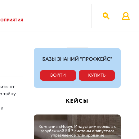
РОПРИЯТИЯ
БАЗЫ ЗНАНИЙ "ПРОФКЕЙС"
ВОЙТИ
КУПИТЬ
иты от
 тайну.
КЕЙСЫ
ии
Компания «Новус Индустри» перешла с
зарубежной ERP-системы и запустила
управляемое планирование