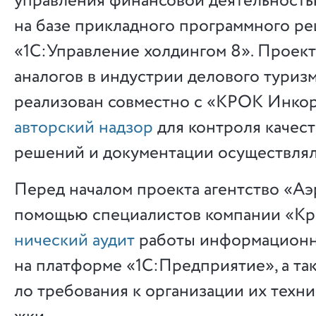
управления финансовой деятельност
на базе прикладного программного р
«1С:Управление холдингом 8». Проек
аналогов в индустрии делового туризм
реализован совместно с «КРОК Инко
авторский надзор
для контроля качес
решений и документации осуществлял
Перед началом проекта агентство «Аэ
помощью специалистов компании «Кро
ни­че­с­кий ау­дит
ра­бо­ты ин­фор­ма­ци­он­
на плат­фор­ме «1С:Предприятие», а так­
ло тре­бо­ва­ния к ор­га­ни­за­ции их тех­н