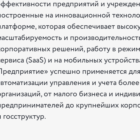
эффективности предприятий и учрежден
построенные на инновационной техноло
платформе, которая обеспечивает высоку
масштабируемость и производительност
корпоративных решений, работу в режим
сервиса (SaaS) и на мобильных устройства
Предприятие» успешно применяется дл
автоматизации управления и учета более ч
организаций, от малого бизнеса и индив
предпринимателей до крупнейших корп
и госструктур.