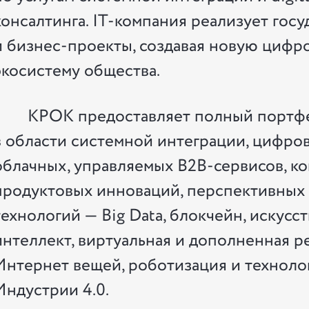
консалтинга. IT-компания реализует гос
и бизнес-проекты, создавая новую цифр
экосистему общества.
КРОК предоставляет полный портфе
в области системной интеграции, цифров
облачных, управляемых B2B-сервисов, ко
продуктовых инноваций, перспективных
технологий — Big Data, блокчейн, искусс
интеллект, виртуальная и дополненная р
Интернет вещей, роботизация и техноло
Индустрии 4.0.