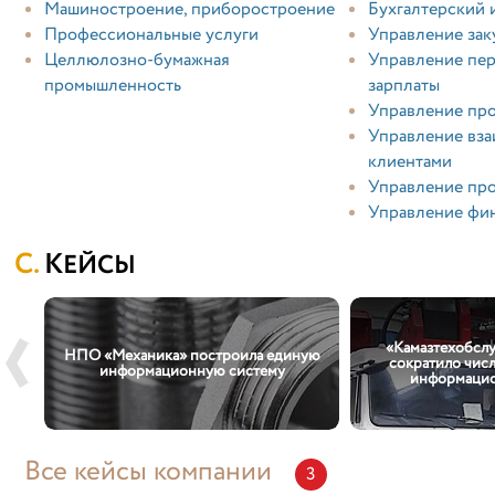
Машиностроение, приборостроение
Бухгалтерский 
Профессиональные услуги
Управление зак
Целлюлозно-бумажная
Управление пер
промышленность
зарплаты
Управление пр
Управление вз
клиентами
Управление пр
Управление фи
КЕЙСЫ
-
«Камазтехобслу
ва
НПО «Механика» построила единую
сократило чис
информационную систему
информацио
Все кейсы компании
3