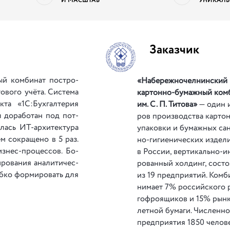
И МАСШТАБ
УНИКАЛЬ
Заказчик
 ком­би­нат по­с­тро­
«Набережночелнинский
­во­го учё­та. Си­с­те­ма
картонно-бу­ма­ж­ный ком­
у­к­та «1С:Бухгалтерия
им. С. П. Титова»
— один и
л до­ра­бо­тан под по­т­
ров про­из­вод­ства кар­то
и­лась ИТ-ар­хи­те­к­ту­ра
упа­ко­в­ки и бу­ма­ж­ных са­
тем со­к­ра­ще­но в 5 раз.
но-ги­ги­е­ни­че­с­ких из­де­
из­нес-про­цес­сов. Бо­
в России, вер­ти­каль­но-ин­
ро­ва­ния ана­ли­ти­чес­
ро­ван­ный хол­динг, со­с­то
иб­ко фор­ми­ро­вать для
из 19 пред­при­я­тий. Ком­б
ни­ма­ет 7% рос­сий­ско­го 
го­ф­ро­я­щи­ков и 15% рын­к
лет­ной бу­ма­ги. Чи­с­лен­н
пред­при­я­тия 1850 че­ло­в