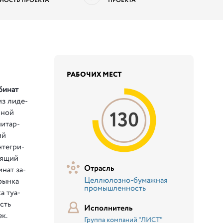
НОСТЬ ПРОЕКТА
ПРОЕКТА
РАБОЧИХ МЕСТ
би­нат
з ли­де­
130
н­ной
ни­тар­
лий
те­г­ри­
­я­щий
Отрасль
и­нат за­
Целлюлозно-бумажная
рын­ка
промышленность
а ту­а­
ость
Исполнитель
ек.
Группа компаний "ЛИСТ"