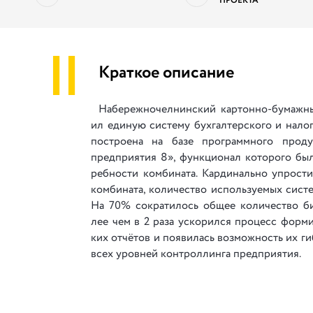
ПРОЕКТА
||
Краткое описание
Набережночелнинский картонно-бу­ма­ж­ный
ил еди­ную си­с­те­му бух­гал­тер­ско­го и на­ло­го
по­с­тро­е­на на ба­зе про­г­рам­мно­го про­д
пред­при­я­тия 8», фун­к­ци­о­нал ко­то­ро­го бы
ре­б­но­с­ти ко­м­би­на­та. Кар­ди­наль­но уп­ро­с­т
ком­би­на­та, ко­ли­че­с­тво ис­поль­зу­е­мых си­с­
На 70% со­к­ра­ти­лось об­щее ко­ли­че­с­тво б
лее чем в 2 ра­за ус­ко­рил­ся про­цесс фор­ми­
ких от­чё­тов и по­я­ви­лась воз­мож­ность их г
всех уров­ней кон­трол­лин­га пред­при­я­тия.