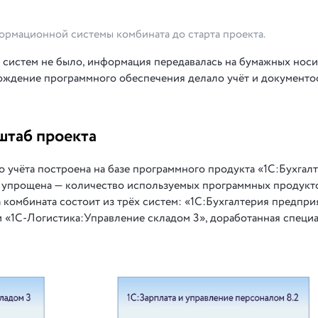
формационной системы комбината до старта проекта.
истем не было, информация передавалась на бумажных носи
мождение программного обеспечения делало учёт и документ
штаб проекта
о учёта построена на базе программного продукта «1С:Бухгал
а упрощена — количество используемых программных продукт
а комбината состоит из трёх систем: «1С:Бухгалтерия предпри
и «1С-Логистика:Управление складом 3», доработанная специ