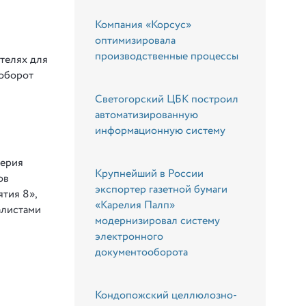
Компания «Корсус»
оптимизировала
производственные процессы
телях для
ооборот
Светогорский ЦБК построил
автоматизированную
информационную систему
терия
Крупнейший в России
ов
экспортер газетной бумаги
ятия 8»,
«Карелия Палп»
алистами
модернизировал систему
электронного
документооборота
Кондопожский целлюлозно-