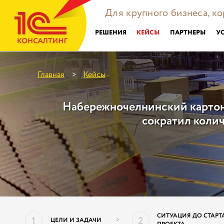
Для крупного бизнеса, к
РЕШЕНИЯ
КЕЙСЫ
ПАРТНЕРЫ
У
Главная
Кейсы
>
Набережночелнинский картонн
сократил коли
СИТУАЦИЯ ДО СТАРТ
1
2
>
ЦЕЛИ И ЗАДАЧИ