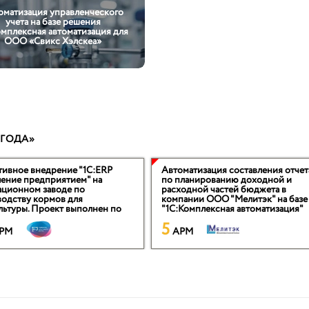
оматизация управленческого
учета на базе решения
омплексная автоматизация для
ООО «Свикс Хэлскеа»
 ГОДА»
ивное внедрение "1С:ERP
Автоматизация составления отчет
ение предприятием" на
по планированию доходной и
ационном заводе по
расходной частей бюджета в
одству кормов для
компании ООО "Мелитэк" на баз
льтуры. Проект выполнен по
"1С:Комплексная автоматизация"
огии ТБР
5
PM
APM