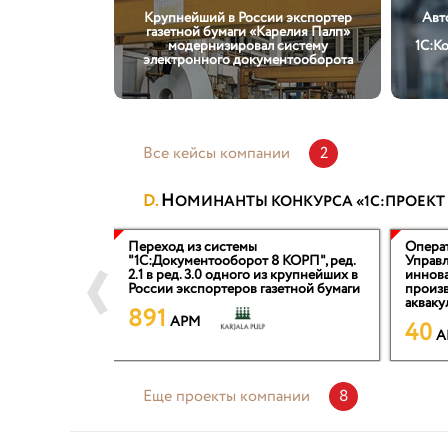
Крупнейший в России экспортер
Авт
газетной бумаги «Карелия Палп»
модернизировал систему
1С:К
электронного документооборота
Все кейсы компании
2
Н
ОМИНАНТЫ КОНКУРСА «1С:ПРОЕКТ
ной системы
Переход из системы
Операт
ия
"1С:Документооборот 8 КОРП", ред.
Управл
2.1 в ред. 3.0 одного из крупнейших в
иннов
чета в НПО
России экспортеров газетной бумаги
произв
акваку
891
технол
APM
40
A
Еще проекты компании
8