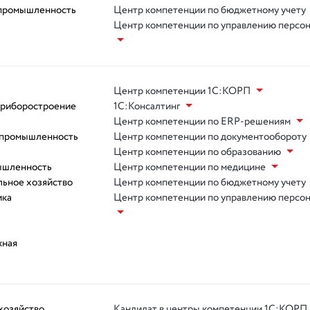
 промышленность
Центр компетенции по бюджетному учету
Центр компетенции по управлению персо
Центр компетенции 1С:КОРП
приборостроение
1С:Консалтинг
Центр компетенции по ERP-решениям
 промышленность
Центр компетенции по документообороту
Центр компетенции по образованию
ышленность
Центр компетенции по медицине
ьное хозяйство
Центр компетенции по бюджетному учету
ика
Центр компетенции по управлению персо
жная
хозяйство
Кандидат в центры компетенции 1С:КОРП