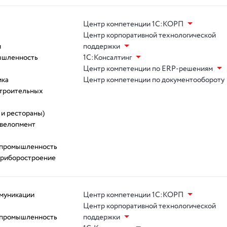
Центр компетенции 1С:КОРП
Центр корпоративной технологической
и
поддержки
ышленность
1С:Консалтинг
Центр компетенции по ERP-решениям
ика
Центр компетенции по документообороту
троительных
 и рестораны)
евелопмент
 промышленность
приборостроение
ммуникации
Центр компетенции 1С:КОРП
Центр корпоративной технологической
 промышленность
поддержки