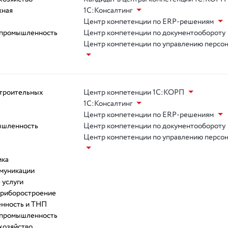
жная
1С:Консалтинг
Центр компетенции по ERP-решениям
 промышленность
Центр компетенции по документообороту
Центр компетенции по управлению персо
троительных
Центр компетенции 1С:КОРП
1С:Консалтинг
Центр компетенции по ERP-решениям
ышленность
Центр компетенции по документообороту
Центр компетенции по управлению персо
ика
ммуникации
 услуги
приборостроение
нность и ТНП
 промышленность
хозяйство