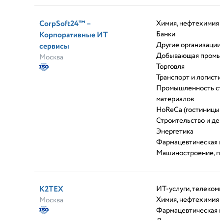
CorpSoft24™ –
Химия, нефтехимия
Банки
Корпоративные ИТ
Другие организаци
сервисы
Добывающая пром
Москва
Торговля
Транспорт и логист
Промышленность с
материалов
HoReCa (гостиницы
Строительство и д
Энергетика
Фармацевтическая
Машиностроение, 
К2ТЕХ
ИТ-услуги, телеко
Химия, нефтехимия
Москва
Фармацевтическая