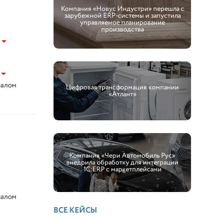
Компания «Новус Индустри» перешла с
зарубежной ERP-системы и запустила
управляемое планирование
производства
налом
Цифровая трансформация компании
«Атлант»
Компания «Чери Автомобиль Рус»
внедрила обработку для интеграции
1С:ERP с маркетплейсами
налом
ВСЕ КЕЙСЫ