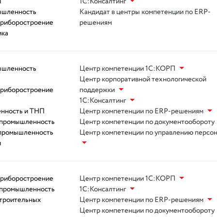
и
1С:Консалтинг
ышленность
Кандидат в центры компетенции по ERP-
приборостроение
решениям
ика
ышленность
Центр компетенции 1С:КОРП
Центр корпоративной технологической
приборостроение
поддержки
1С:Консалтинг
нность и ТНП
Центр компетенции по ERP-решениям
 промышленность
Центр компетенции по документообороту
 промышленность
Центр компетенции по управлению персо
и
приборостроение
Центр компетенции 1С:КОРП
 промышленность
1С:Консалтинг
троительных
Центр компетенции по ERP-решениям
Центр компетенции по документообороту