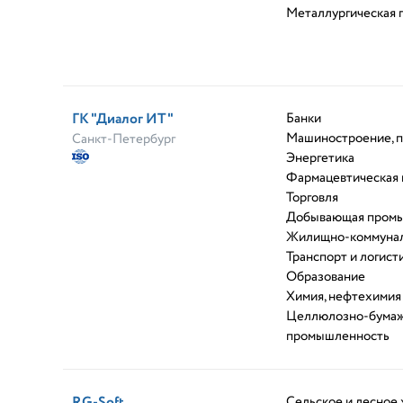
Металлургическая
ГК "Диалог ИТ"
Банки
Машиностроение, 
Санкт-Петербург
Энергетика
Фармацевтическая
Торговля
Добывающая пром
Жилищно-коммунал
Транспорт и логист
Образование
Химия, нефтехимия
Целлюлозно-бума
промышленность
RG-Soft
Сельское и лесное 