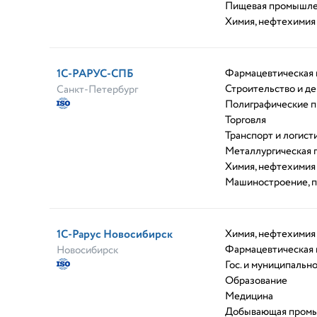
Пищевая промышле
Химия, нефтехимия
1С-РАРУС-СПБ
Фармацевтическая
Строительство и д
Санкт-Петербург
Полиграфические 
Торговля
Транспорт и логист
Металлургическая
Химия, нефтехимия
Машиностроение, 
1С-Рарус Новосибирск
Химия, нефтехимия
Фармацевтическая
Новосибирск
Гос. и муниципальн
Образование
Медицина
Добывающая пром