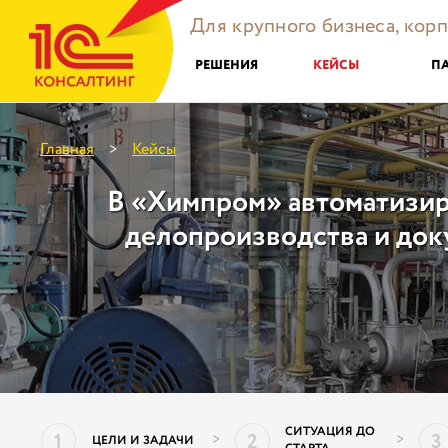
Для крупного бизнеса, кор
РЕШЕНИЯ
КЕЙСЫ
П
Главная
Кейсы
>
В «Химпром» автоматизи
делопроизводства и до
СИТУАЦИЯ ДО
1
2
3
>
>
ЦЕЛИ И ЗАДАЧИ