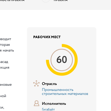
НОСТЬ ПРОЕКТА
ПРОЕКТА
РАБОЧИХ МЕСТ
зводит
оторая
я начать
60
фасад
укция
Отрасль
ановые
Промышленность
я
строительных материалов
чной
Исполнитель
ки,
Гигабайт