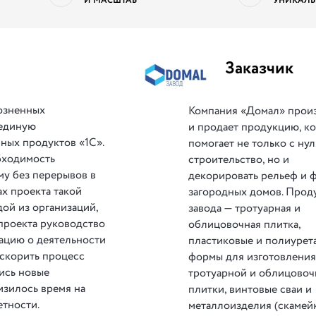
И МАСШТАБ
УНИКАЛЬ
Заказчик
озненных
Компания «Домал» прои
 единую
и продает продукцию, к
ных продуктов «1С».
помогает не только с нул
бходимость
строительство, но и
му без перерывов в
декорировать рельеф и 
х проекта такой
загородных домов. Прод
ой из организаций,
завода — тротуарная и
 проекта руководство
облицовочная плитка,
ацию о деятельности
пластиковые и полиурет
ускорить процесс
формы для изготовлени
ись новые
тротуарной и облицово
изилось время на
плитки, винтовые сваи и
етности.
металлоизделия (скамей