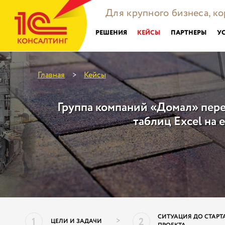
Для крупного бизнеса, к
РЕШЕНИЯ
КЕЙСЫ
ПАРТНЕРЫ
У
Главная
Кейсы
>
Группа компаний «Домал» пер
таблиц Excel на
СИТУАЦИЯ ДО СТАРТ
1
2
>
ЦЕЛИ И ЗАДАЧИ