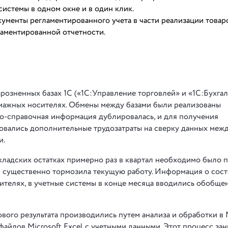
системы в одном окне и в один клик.
менты регламентированного учета в части реализации товар
ламентированной отчетности.
зрозненных базах 1С («1С:Управление торговлей» и «1С:Бухгал
бумажных носителях. Обмены между базами были реализованы
вно-справочная информация дублировалась, и для получения
овались дополнительные трудозатраты на сверку данных меж
и.
ладских остатках примерно раз в квартал необходимо было 
 и существенно тормозила текущую работу. Информация о сос
ителях, в учетные системы в конце месяца вводились обобще
ого результата производились путем анализа и обработки в 
 файлов Microsoft Excel с учетными данными. Этот процесс за