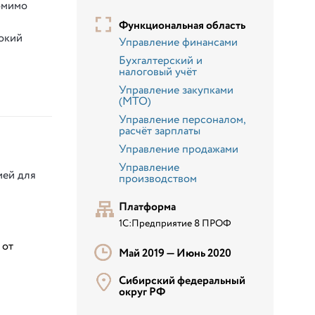
омимо
Функциональная область
окий
Управление финансами
Бухгалтерский и
и
налоговый учёт
Управление закупками
(МТО)
Управление персоналом,
расчёт зарплаты
Управление продажами
Управление
ией для
производством
Платформа
1С:Предприятие 8 ПРОФ
 от
Май 2019 —
Июнь 2020
Сибирский федеральный
округ РФ