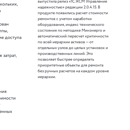
выпустила релиз «1С:RCM Управление
кольких,
надежностью» редакции 2.0.4.15. В
я
продукте появились расчет стоимости
ремонтов с учетом наработки
ован
оборудования, индекс технического
ппы,
состояния по методике Минэнерго и
автоматический пересчет критичности
ие доступа
по всей иерархии активов — от
отдельных узлов до целых установок и
производственных линий. Это
 затрат,
позволяет быстрее определять
приоритетные объекты для ремонта
без ручных расчетов на каждом уровне
иерархии.
ния
тоимости
т
ленных