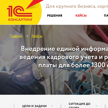
Для крупного бизнеса, кор
РЕШЕНИЯ
КЕЙСЫ
П
Главная
Кейсы
>
Внедрение единой информ
ведения кадрового учета и 
платы для более 1300
СИТУАЦИЯ ДО
1
2
3
>
>
ЦЕЛИ И ЗАДАЧИ