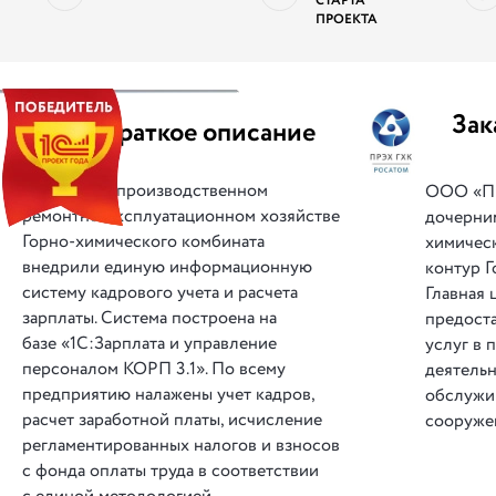
СТАРТА
ПРОЕКТА
||
Зак
Краткое описание
В производственном
ООО «ПР
ремонтно-эксплуатационном хозяйстве
дочерни
Горно-химического комбината
химическ
внедрили единую информационную
контур Г
систему кадрового учета и расчета
Главная 
зарплаты. Система построена на
предост
базе «1С:Зарплата и управление
услуг в 
персоналом КОРП 3.1». По всему
деятельн
предприятию налажены учет кадров,
обслужи
расчет заработной платы, исчисление
сооруже
регламентированных налогов и взносов
с фонда оплаты труда в соответствии