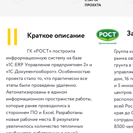
СТАРТА
ПРОЕКТА
||
З
Краткое описание
ГК «РОСТ» построила
Группа 
инфрормационную систему на базе
рынка о
«1С:ERP Управление предприятием 2» и
грунта в
«1С:Документооборот». Особенностью
управля
проекта стало то, что практически все
дом, 16 
этапы были проведены удаленно.
и 5 инн
Автоматизированы в едином
центров
информационном пространстве работы,
располо
которые ранее проводились в
всей Рос
стороннем ПО и Excel. Разработаны
края до
новые рабочие места. В результате
сотрудн
увеличилось количество тепличных
8500 чел