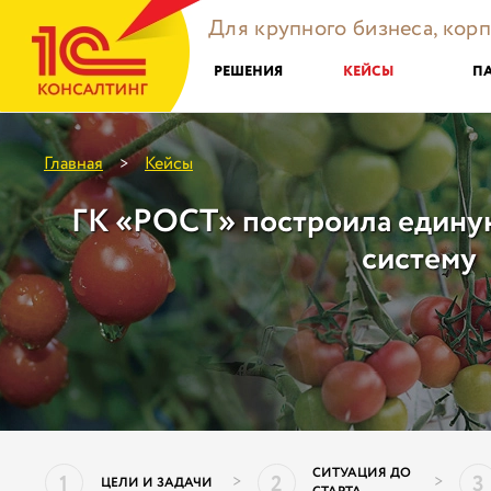
Для крупного бизнеса, кор
РЕШЕНИЯ
КЕЙСЫ
П
Главная
Кейсы
>
ГК «РОСТ» построила един
систему
СИТУАЦИЯ ДО
1
2
3
>
>
ЦЕЛИ И ЗАДАЧИ