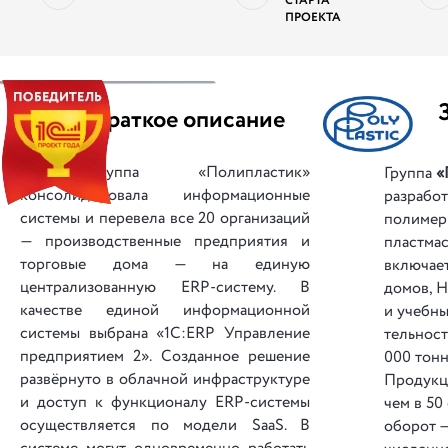
СТАРТА
ПРОЕКТА
||
Краткое описание
Группа «Полипластик»
Группа
«
консолидировала информационные
раз­ра­б
сис­те­мы и перевела все 20 организаций
полимер
— производственные пред­при­я­тия и
пластмас
торговые дома — на единую
включает
централизованную ERP-систему. В
домов, 
качестве единой информационной
и учебны
системы выбрана «1С:ERP Управление
тель­нос
предприятием 2». Созданное решение
000 тонн
раз­вёр­ну­то в облачной инфраструктуре
Продукц
и доступ к функционалу ERP-системы
чем в 50
осуществляется по модели SaaS. В
оборот —