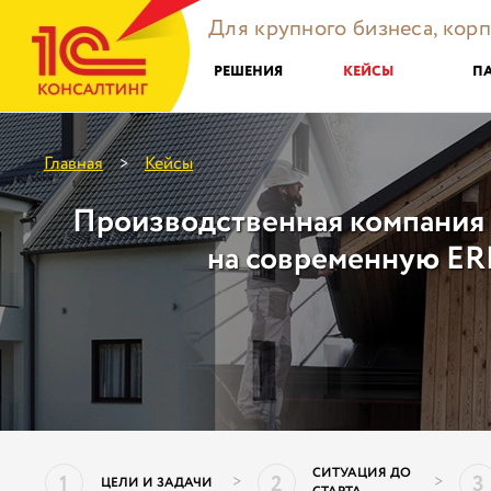
Для крупного бизнеса, кор
РЕШЕНИЯ
КЕЙСЫ
П
Главная
Кейсы
>
Производственная компани
на современную ER
СИТУАЦИЯ ДО
1
2
3
>
>
ЦЕЛИ И ЗАДАЧИ