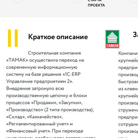
СТАРТА
ПРОЕКТА
||
З
Краткое описание
Строительная компания
Компани
«ТАМАК» осуществила переход на
крупней
современную информационную
предпри
систему на базе решения «1C:ERP
производ
Управление предприятием 2».
быстров
Внедрение затронуло всю
из клеен
производственную цепочку и блоки
крупней
процессов «Продажи», «Закупки»,
произво
«Производство» (2 типа производства),
стружеч
«Склад», «Казначейство»,
предпри
«Регламентированный учет» и
сотрудн
«Финансовый учет». При переходе
производ