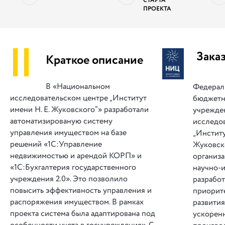
СТАРТА
ПРОЕКТА
||
Зака
Краткое описание
В «Национальном
Федерал
исследовательском центре „Институт
бюджетн
имени Н. Е. Жуковского“» разработали
учрежде
автоматизированую систему
исследо
управления имуществом на базе
„Институ
решений «1С:Управление
Жуковск
недвижимостью и арендой КОРП» и
организ
«1С:Бухгалтерия государственного
научно-и
учреждения 2.0». Это позволило
разработ
повысить эффективность управления и
приорит
распоряжения имуществом. В рамках
развития
проекта система была адаптирована под
ускорен