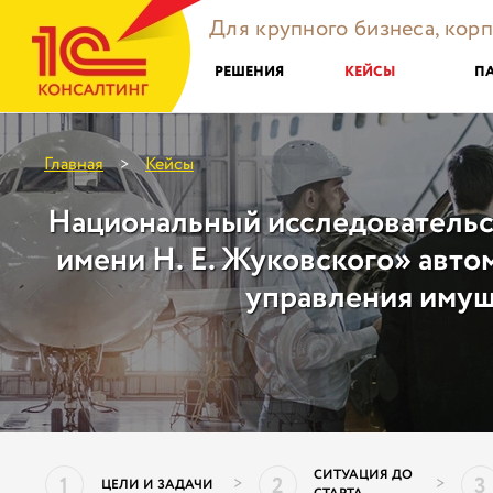
Для крупного бизнеса, кор
РЕШЕНИЯ
КЕЙСЫ
П
Главная
Кейсы
>
Национальный исследовательс
имени Н. Е. Жуковского» авто
управления иму
СИТУАЦИЯ ДО
1
2
3
>
>
ЦЕЛИ И ЗАДАЧИ