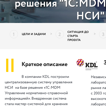
решения "1С:MDM
НСИ"
СИТУАЦИЯ ДО
1
2
3
>
>
ЦЕЛИ И ЗАДАЧИ
СТАРТА
ПРОЕКТА
||
Краткое описание
В компании KDL построили
Независ
централизованную систему управления
лаборато
НСИ на базе решения «1С:MDM
рынке л
Управление нормативно-справочной
с 2003 г
информацией». Внедренная система
высокот
стала мастер-системой для хранения
лаборато