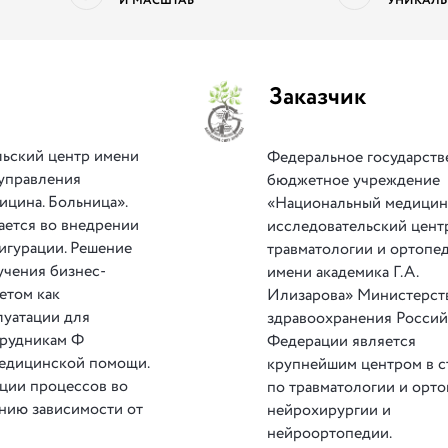
И МАСШТАБ
УНИКАЛЬ
Заказчик
ьский центр имени
Федеральное государств
 управления
бюджетное учреждение
цина. Больница».
«Национальный медицин
ается во внедрении
исследовательский цент
игурации. Решение
травматологии и ортопе
учения бизнес-
имени академика Г.А.
етом как
Илизарова» Министерст
луатации для
здравоохранения Росси
трудникам Ф
Федерации является
медицинской помощи.
крупнейшим центром в с
ации процессов во
по травматологии и орто
нию зависимости от
нейрохирургии и
нейроортопедии.