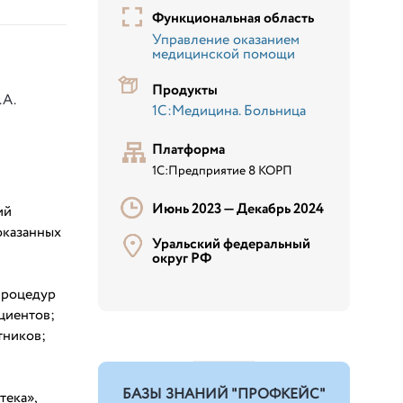
Функциональная область
Управление оказанием
медицинской помощи
Продукты
.А.
1С:Медицина. Больница
Платформа
1С:Предприятие 8 КОРП
Июнь 2023 —
Декабрь 2024
ий
оказанных
Уральский федеральный
округ РФ
процедур
циентов;
тников;
БАЗЫ ЗНАНИЙ "ПРОФКЕЙС"
тека»,