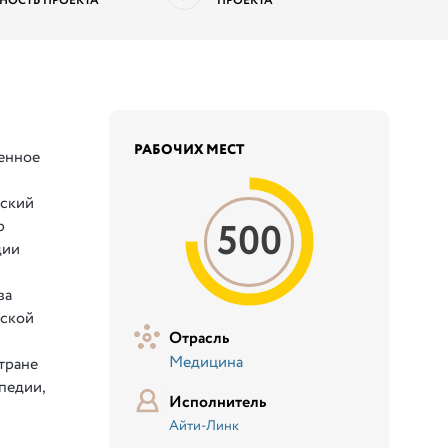
НОСТЬ ПРОЕКТА
ПРОЕКТА
РАБОЧИХ МЕСТ
енное
ский
500
р
дии
ва
йской
Отрасль
Медицина
тране
педии,
Исполнитель
Айти-Линк