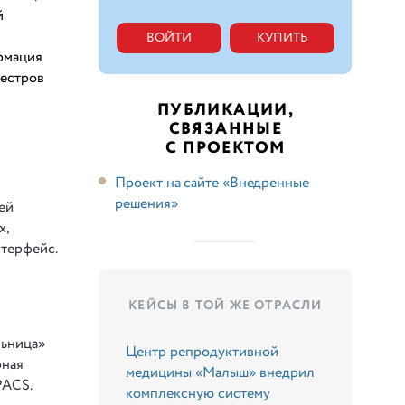
й
ВОЙТИ
КУПИТЬ
рмация
еестров
ПУБЛИКАЦИИ,
СВЯЗАННЫЕ
С ПРОЕКТОМ
Проект на сайте «Внедренные
решения»
ей
х,
нтерфейс.
КЕЙСЫ В ТОЙ ЖЕ ОТРАСЛИ
льница»
Центр репродуктивной
рная
медицины «Малыш» внедрил
PACS.
комплексную систему