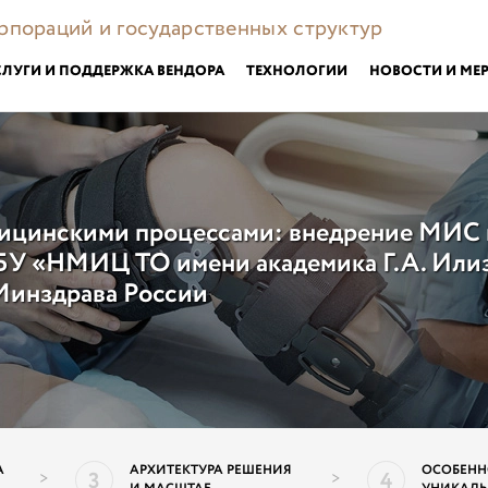
орпораций и государственных структур
СЛУГИ И ПОДДЕРЖКА ВЕНДОРА
ТЕХНОЛОГИИ
НОВОСТИ И МЕ
ицинскими процессами: внедрение МИС 
БУ «НМИЦ ТО имени академика Г.А. Или
Минздрава России
ПОДР
А
АРХИТЕКТУРА РЕШЕНИЯ
ОСОБЕНН
3
4
>
>