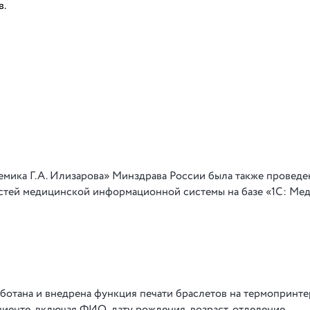
в.
мика Г.А. Илизарова» Минздрава России была также проведе
тей медицинской информационной системы на базе «1С: Мед
ботана и внедрена функция печати браслетов на термопринте
иенте, включая ФИО, дату рождения, возраст, отделение