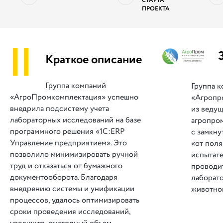
СТАРТА
ПРОЕКТА
||
Краткое описание
Группа компаний
Группа 
«АгроПромкомплектация» успешно
«Агропр
внедрила подсистему учета
из веду
лабораторных исследований на базе
агропро
программного решения «1С:ERP
с замкн
Управление предприятием». Это
«от поля
позволило минимизировать ручной
испытат
труд и отказаться от бумажного
проводи
документооборота. Благодаря
лаборат
внедрению системы и унификации
животно
процессов, удалось оптимизировать
сроки проведения исследований,