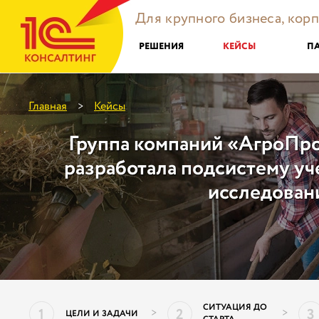
Для крупного бизнеса, кор
РЕШЕНИЯ
КЕЙСЫ
П
Главная
Кейсы
>
Группа компаний «АгроПр
разработала подсистему уч
исследован
СИТУАЦИЯ ДО
1
2
3
>
>
ЦЕЛИ И ЗАДАЧИ