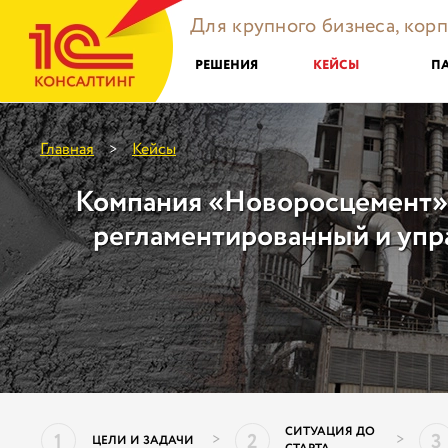
Для крупного бизнеса, кор
РЕШЕНИЯ
КЕЙСЫ
П
Главная
Кейсы
>
Компания «Новоросцемент»
регламентированный и упр
СИТУАЦИЯ ДО
1
2
3
>
>
ЦЕЛИ И ЗАДАЧИ