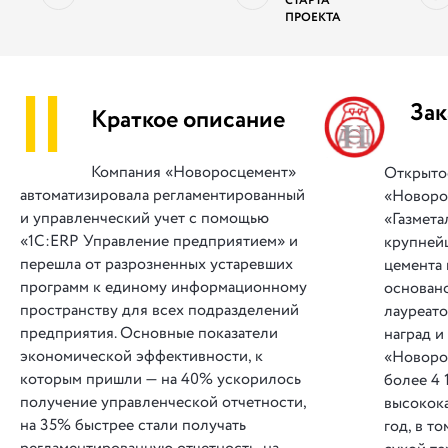
СТАРТА
ПРОЕКТА
||
Зак
Краткое описание
Компания «Новоросцемент»
Открыто
автоматизировала регламентированный
«Новоро
и управленческий учет с помощью
«Газмета
«1С:ERP Управление предприятием» и
крупней
перешла от разрозненных устаревших
цемента
программ к единому информационному
основано
пространству для всех подразделений
лауреат
предприятия. Основные показатели
наград 
экономической эффективности, к
«Новоро
которым пришли — на 40% ускорилось
более 4 
получение управленческой отчетности,
высокока
на 35% быстрее стали получать
год, в т