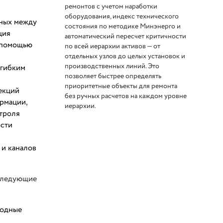
ремонтов с учетом наработки
оборудования, индекс технического
нных между
состояния по методике Минэнерго и
ция
автоматический пересчет критичности
с помощью
по всей иерархии активов — от
отдельных узлов до целых установок и
производственных линий. Это
 гибким
позволяет быстрее определять
приоритетные объекты для ремонта
екций
без ручных расчетов на каждом уровне
рмации,
иерархии.
нтроля
ости
 и каналов
 следующие
ходные