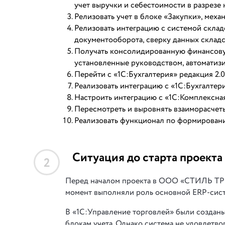
учет выручки и себестоимости в разрезе
Релизовать учет в блоке «Закупки», мех
Релизовать интеграцию с системой склад
документооборота, сверку данных складс
Получать консолидированную финансовую
установленные руководством, автоматиз
Перейти с «1С:Бухгалтерия» редакция 2.0
Реализовать интеграцию с «1С:Бухгалтери
Настроить интеграцию с «1С:Комплексная 
Пересмотреть и выровнять взаиморасчет
Реализовать функционал по формирован
Ситуация до старта проекта
2
Перед началом проекта в ООО «СТИЛЬ ТРЕ
момент выполняли роль основной ERP-сист
В «1С:Управление торговлей» были созданы
блокам учета. Однако система не удовлетв