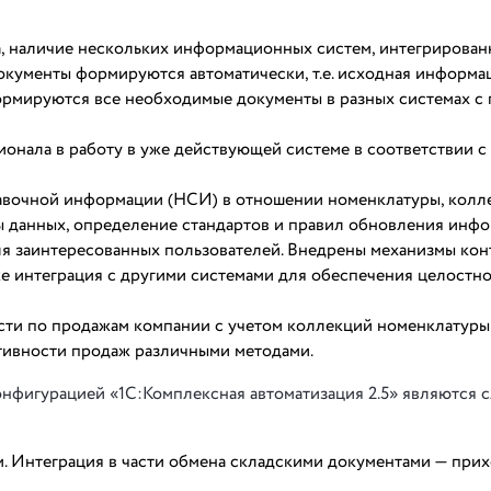
ка, наличие нескольких информационных систем, интегрирова
окументы формируются автоматически, т.е. исходная информа
ормируются все необходимые документы в разных системах 
онала в работу в уже действующей системе в соответствии с
авочной информации (НСИ) в отношении номенклатуры, колл
ы данных, определение стандартов и правил обновления инфо
ля заинтересованных пользователей. Внедрены механизмы ко
кже интеграция с другими системами для обеспечения целостн
сти по продажам компании с учетом коллекций номенклатуры
ктивности продаж различными методами.
онфигурацией «1С:Комплексная автоматизация 2.5» являются
. Интеграция в части обмена складскими документами — при