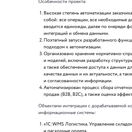
Особенности проекта:
Высокая степень автоматизации заказчи
собой: все операции, все необходимые д
вводится единожды, далее по очереди ф
интеграций и обмена данными.
Поэтапный запуск разработанного функци
подходом к автоматизации.
Организовано хранение нормативно-спр
и моделей, включая разработку структур
а также обеспечение доступа к данным д
качества данных и их актуальности, а та
и согласованности информации.
Автоматизирован процесс сбора отчетно
продаж (B2B, B2C), а также оценка эффе
Объектами интеграции с дорабатываемой к
информационные системы:
«1С:WMS Логистика. Управление складом
и расходные ордера.