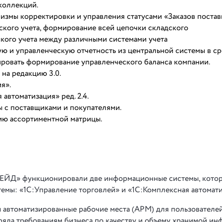
 коллекций.
анизмы корректировки и управления статусами «Заказов поста
ского учета, формирование всей цепочки складского
кого учета между различными системами учета
 и управленческую отчетность из центральной системы в ср
ировать формирование управленческого баланса компании.
 на редакцию 3.0.
я».
автоматизация» ред. 2.4.
ы с поставщиками и покупателями.
ию ассортиментной матрицы.
ЙД» функционировали две информационные системы, котор
емы: «1С:Управление торговлей» и «1С:Комплексная автомати
 автоматизированные рабочие места (АРМ) для пользователей
оряла требованиям бизнеса по качеству и объему хранимой ин