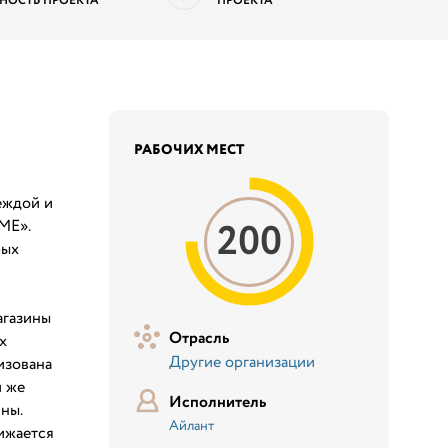
НОСТЬ ПРОЕКТА
ПРОЕКТА
РАБОЧИХ МЕСТ
еждой и
200
ME».
рых
я
агазины
Отрасль
х
Другие организации
изована
м же
Исполнитель
ны.
Айлант
ижается