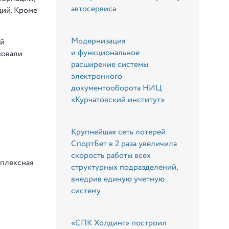
автосервиса
ций. Кроме
Модернизация
ой
и функциональное
вовали
расширение системы
электронного
документооборота НИЦ
я
«Курчатовский институт»
Крупнейшая сеть лотерей
СпортБет в 2 раза увеличила
скорость работы всех
мплексная
структурных подразделений,
внедрив единую учетную
систему
«СПК Холдинг» построил