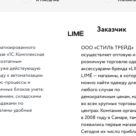
И МАСШТАБ
УНИКАЛЬ
Заказчик
атизированного
ООО «СТИЛЬ ТРЕЙД»
азе «1С:Комплексная
осуществляет оптовую и
 поэтапным
розничную торговлю од
в уже действующую
аксессуарами бренда «LI
ду к автоматизации.
LIMÉ — магазины, в кото
ес-процессы и
можно найти одежду дл
ичных блоков учета:
любого случая по
жением, складскими
демократичным ценам, м
одажами по
во всех крупных торговы
влены удобные
центрах. Компания орган
в 2008 году в Самаре, та
появились первые магази
Сегодня их число прибл