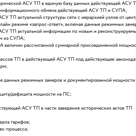
торической АСУ ТП в единую базу данных действующей АСУ 
о информационного обмена действующей АСУ ТП и СУПА;
СУ ТП актуальной структуры сети с иерархией узлов от цен
-лайн режиме «запрос-ответ», включая данные режимных заме
АСУ ТП актуальной информации по новым и реконструируем
ам из СУПА;
А величин рассчитанной суммарной присоединенной мощно
цессов ТП в действующей АСУ ТП под действующее законода
орм;
ве данных режимных замеров и документированной мощности
ицита/дефицита мощности на ПС;
йствующей АСУ ТП в части заведения исторических актов ТП
дела тарифов;
нес-процесса;