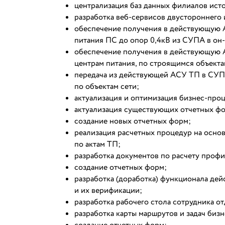
централизация баз данных филиалов ис
разработка веб-сервисов двустороннег
обеспечение получения в действующую А
питания ПС до опор 0,4кВ из СУПА в он
обеспечение получения в действующую 
центрам питания, по строящимся объект
передача из действующей АСУ ТП в СУП
по объектам сети;
актуализация и оптимизация бизнес-про
актуализация существующих отчетных ф
создание новых отчетных форм;
реализация расчетных процедур на осно
по актам ТП;
разработка документов по расчету проф
создание отчетных форм;
разработка (доработка) функционала де
и их верификации;
разработка рабочего стола сотрудника от
разработка карты маршрутов и задач биз