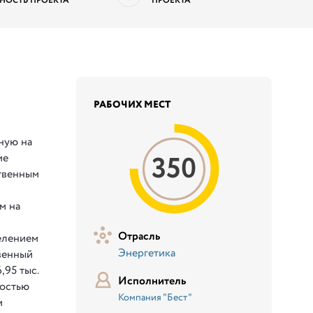
НОСТЬ ПРОЕКТА
ПРОЕКТА
РАБОЧИХ МЕСТ
й
ную на
350
ие
твенным
м на
Отрасль
селением
Энергетика
твенный
,95 тыс.
Исполнитель
остью
Компания "Бест"
м