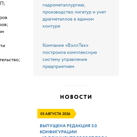
ТП;
гидрометаллургию,
производство лигатур и учет
тров
драгметаллов в едином
ров;
контуре
ым
Компания «ВэллТех»
сти
построила комплексную
систему управления
тельство;
предприятием
НОВОСТИ
05 АВГУСТА 2026
ВЫПУЩЕНА РЕДАКЦИЯ 3.0
КОНФИГУРАЦИИ