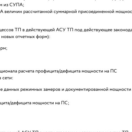
ам из СУПА;
А величин рассчитанной суммарной присоединенной мощно
цессов ТП в действующей АСУ ТП под действующее законода
 новых отчетных форм):
орм;
ционала расчета профицита/дефицита мощности на ПС
 сети:
ве данных режимных замеров и документированной мощности
ицита/дефицита мощности на ПС;