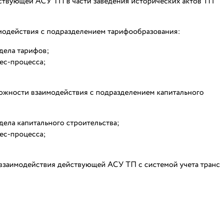
йствующей АСУ ТП в части заведения исторических актов ТП
модействия с подразделением тарифообразования:
дела тарифов;
нес-процесса;
ожности взаимодействия с подразделением капитального
дела капитального строительства;
нес-процесса;
взаимодействия действующей АСУ ТП с системой учета тран