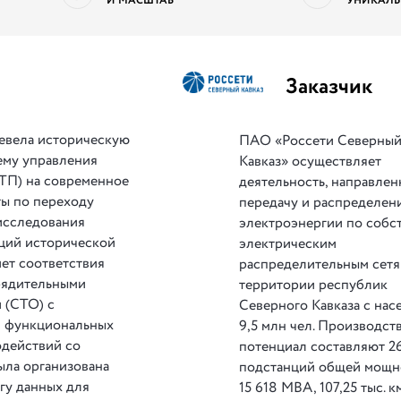
И МАСШТАБ
УНИКАЛЬ
Заказчик
евела историческую
ПАО «Россети Северны
ему управления
Кавказ» осуществляет
ТП) на современное
деятельность, направлен
ты по переходу
передачу и распределен
исследования
электроэнергии по собс
кций исторической
электрическим
мет соответствия
распределительным сетя
рядительными
территории республик
 (СТО) с
Северного Кавказа с на
и функциональных
9,5 млн чел. Производс
одействий со
потенциал составляют 26
ыла организована
подстанций общей мощн
гу данных для
15 618 МВА, 107,25 тыс. к