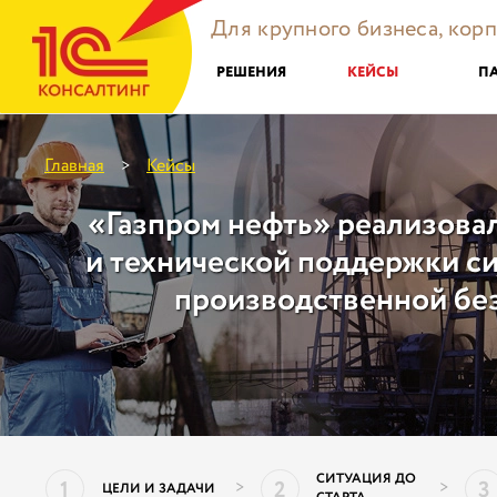
Для крупного бизнеса, кор
РЕШЕНИЯ
КЕЙСЫ
П
Главная
Кейсы
>
«Газпром нефть» реализовал
и технической поддержки с
производственной бе
СИТУАЦИЯ ДО
1
2
3
>
>
ЦЕЛИ И ЗАДАЧИ