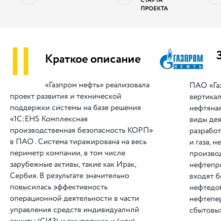
СТАРТА
ПРОЕКТА
||
Краткое описание
«Газпром нефть» реализовала
ПАО «Га
проект развития и технической
вертика
поддержки системы на базе решения
нефтяна
«1С:EHS Комплексная
виды дея
производственная безопасность КОРП»
разрабо
в ПАО . Система тиражирована на весь
и газа, 
периметр компании, в том числе
произво
зарубежные активы, такие как Ирак,
нефтепро
Сербия. В результате значительно
входят б
повысилась эффективность
нефтедо
операционной деятельности в части
нефтепе
управления средств индивидуалнлй
сбытовы