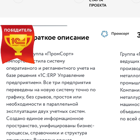
СТАРТА
ПРОЕКТА
||
Краткое описание
Группа «ПромСорт»
Группа 
импортозамстила систему
ведущих
оперативного и регламентного учета на
произво
базе решения «1С:ERP Управление
металло
предприятием». Все три предприятия
промышл
переведены на новую систему точно по
Компания
графику, без срывов, простоя или
металлу
необходимости в параллельной
машинос
эксплуатации двух учетных систем.
объедин
Создано единое информационное
по всей 
пространство, унифицированы бизнес-
процессы, справочники и структура