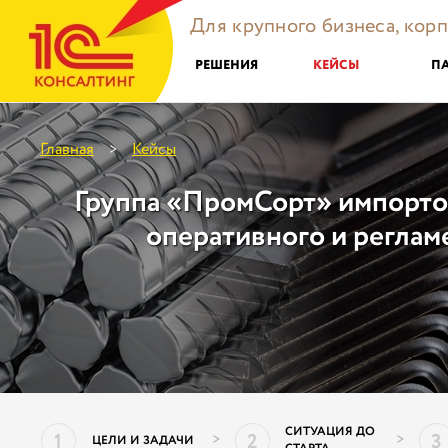
Для крупного бизнеса, кор
РЕШЕНИЯ
КЕЙСЫ
П
Главная
Кейсы
>
Группа «ПромСорт» импорто
оперативного и реглам
СИТУАЦИЯ ДО
1
2
3
>
>
ЦЕЛИ И ЗАДАЧИ