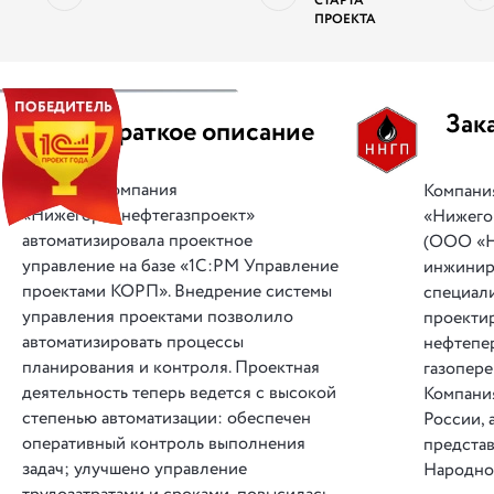
СТАРТА
ПРОЕКТА
||
Зак
Краткое описание
Компания
Компани
«Нижегороднефтегазпроект»
«Нижего
автоматизировала проектное
(ООО «Н
управление на базе «1С:PM Управление
инжинир
проектами КОРП». Внедрение системы
специал
управления проектами позволило
проекти
автоматизировать процессы
нефтепе
планирования и контроля. Проектная
газопере
деятельность теперь ведется с высокой
Компания
степенью автоматизации: обеспечен
России, 
оперативный контроль выполнения
представ
задач; улучшено управление
Народно