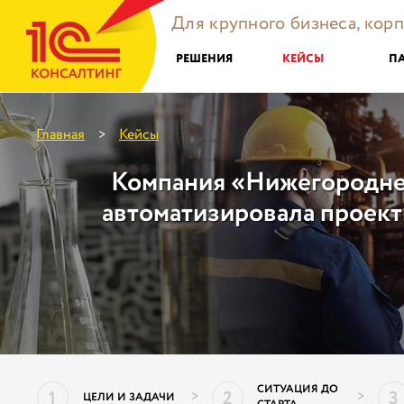
Для крупного бизнеса, кор
РЕШЕНИЯ
КЕЙСЫ
П
Главная
Кейсы
>
Компания «Нижегородне
автоматизировала проек
СИТУАЦИЯ ДО
1
2
3
>
>
ЦЕЛИ И ЗАДАЧИ