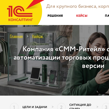
Для крупного бизнеса, кор
РЕШЕНИЯ
КЕЙСЫ
П
Главная
Кейсы
>
Компания «СММ-Ритейл» о
автоматизации торговых проц
версии
СИТУАЦИЯ ДО
1
2
3
>
>
ЦЕЛИ И ЗАДАЧИ