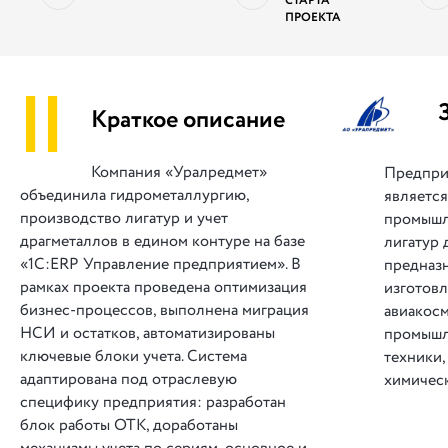
СТАРТА
ПРОЕКТА
||
Краткое описание
Компания «Уралредмет»
Предпри
объединила гидрометаллургию,
является
производство лигатур и учет
промышл
драгметаллов в едином контуре на базе
лигатур 
«1С:ERP Управление предприятием». В
предназ
рамках проекта проведена оптимизация
изготовл
бизнес-процессов, выполнена миграция
авиакос
НСИ и остатков, автоматизированы
промышл
ключевые блоки учета. Система
техники,
адаптирована под отраслевую
химичес
специфику предприятия: разработан
блок работы ОТК, доработаны