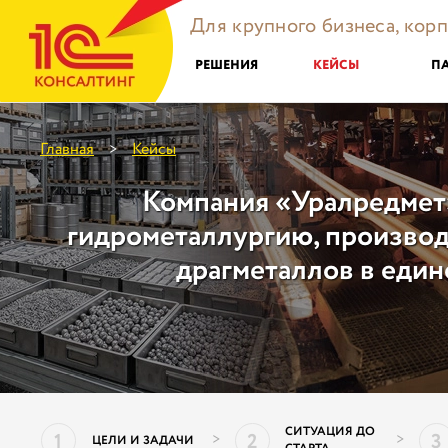
Для крупного бизнеса, кор
РЕШЕНИЯ
КЕЙСЫ
П
Главная
Кейсы
>
Компания «Уралредмет
гидрометаллургию, производс
драгметаллов в един
СИТУАЦИЯ ДО
1
2
3
>
>
ЦЕЛИ И ЗАДАЧИ