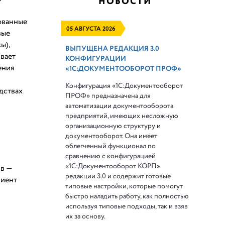
НОВОСТИ
ованные
05 АВГУСТА 2026
вые
ы),
ВЫПУЩЕНА РЕДАКЦИЯ 3.0
вает
КОНФИГУРАЦИИ
ения
«1С:ДОКУМЕНТООБОРОТ ПРОФ»
Конфигурация «1С:Документооборот
дствах
ПРОФ» предназначена для
автоматизации документооборота
предприятий, имеющих несложную
организационную структуру и
документооборот. Она имеет
облегченный функционал по
сравнению с конфигурацией
«1С:Документооборот КОРП»
ив —
редакции 3.0 и содержит готовые
лиент
типовые настройки, которые помогут
быстро наладить работу, как полностью
используя типовые подходы, так и взяв
их за основу.