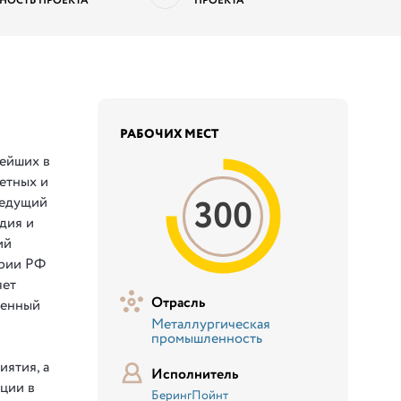
НОСТЬ ПРОЕКТА
ПРОЕКТА
РАБОЧИХ МЕСТ
й
нейших в
етных и
300
ведущий
дия и
ий
ории РФ
яет
Отрасль
ленный
Металлургическая
промышленность
иятия, а
Исполнитель
ции в
БерингПойнт