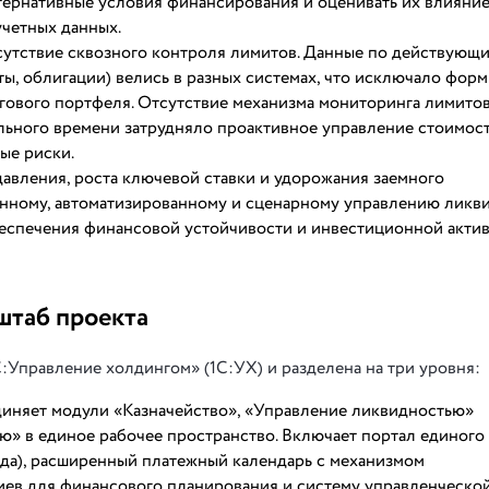
тернативные условия финансирования и оценивать их влияни
учетных данных.
тсутствие сквозного контроля лимитов. Данные по действующ
ы, облигации) велись в разных системах, что исключало фор
ового портфеля. Отсутствие механизма мониторинга лимито
льного времени затрудняло проактивное управление стоимос
ые риски.
давления, роста ключевой ставки и удорожания заемного
анному, автоматизированному и сценарному управлению ликв
беспечения финансовой устойчивости и инвестиционной акти
штаб проекта
:Управление холдингом» (1С:УХ) и разделена на три уровня:
иняет модули «Казначейство», «Управление ликвидностью»
ю» в единое рабочее пространство. Включает портал единого
ода), расширенный платежный календарь с механизмом
иев для финансового планирования и систему управленческо