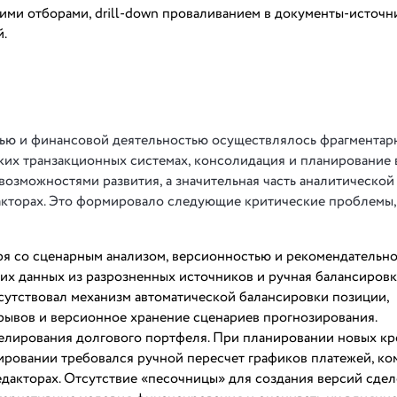
бкими отборами, drill-down проваливанием в документы-источн
й.
тью и финансовой деятельностью осуществлялось фрагментар
ких транзакционных системах, консолидация и планирование 
возможностями развития, а значительная часть аналитической
акторах. Это формировало следующие критические проблемы,
ря со сценарным анализом, версионностью и рекомендательн
их данных из разрозненных источников и ручная балансировк
сутствовал механизм автоматической балансировки позиции,
рывов и версионное хранение сценариев прогнозирования.
елирования долгового портфеля. При планировании новых к
ировании требовался ручной пересчет графиков платежей, к
едакторах. Отсутствие «песочницы» для создания версий сде