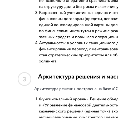
не позволяло оперативно сравнивать аль
на структуру долга без риска искажения 
Разрозненный учет активных сделок и о
финансовым договорам (кредиты, депозит
единой консолидированной картины долг
по финансовым институтам в режиме реа
заемных средств и повышало операционн
Актуальность: в условиях санкционного 
финансирования переход к централизов
стал стратегическим приоритетом для о
холдинга.
Архитектура решения и мас
3
Архитектура решения построена на базе «1С
Функциональный уровень. Решение объед
и «Управление финансовой деятельность
казначейского решения (единая точка вх
автомоделирования, конструктор сценар