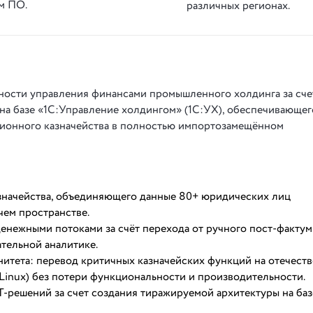
м ПО.
различных регионах.
ости управления финансами промышленного холдинга за сче
на базе «1С:Управление холдингом» (1С:УХ), обеспечивающег
ионного казначейства в полностью импортозамещённом
значейства, объединяющего данные 80+ юридических лиц
чем пространстве.
енежными потоками за счёт перехода от ручного пост-фактум
тельной аналитике.
итета: перевод критичных казначейских функций на отечест
tra Linux) без потери функциональности и производительности.
-решений за счет создания тиражируемой архитектуры на баз