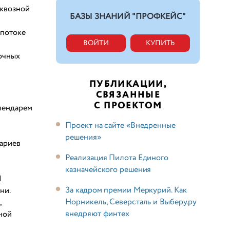
сквозной
БАЗЫ ЗНАНИЙ "ПРОФКЕЙС"
 потоке
ВОЙТИ
КУПИТЬ
очных
ПУБЛИКАЦИИ,
СВЯЗАННЫЕ
С ПРОЕКТОМ
лендарем
Проект на сайте «Внедренные
решения»
ариев
Реализация Пилота Единого
казначейского решения
И
За кадром премии Меркурий. Как
ни.
Норникель, Северсталь и Выберу.ру
,
внедряют финтех
ной