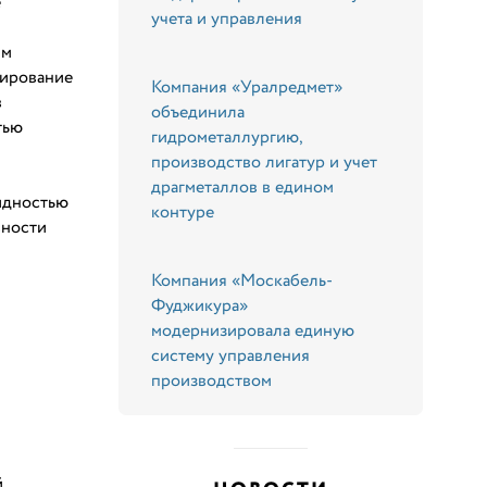
е
учета и управления
им
мирование
Компания «Уралредмет»
в
объединила
тью
гидрометаллургию,
производство лигатур и учет
драгметаллов в едином
идностью
контуре
вности
Компания «Москабель-
Фуджикура»
модернизировала единую
систему управления
производством
й