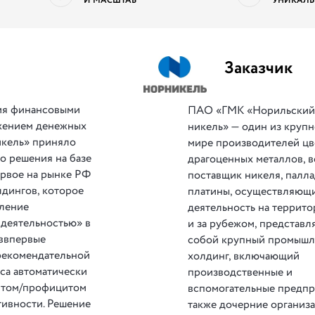
И МАСШТАБ
УНИКАЛЬ
Заказчик
ия финансовыми
ПАО «ГМК «Норильски
ижением денежных
никель» — один из круп
икель» приняло
мире производителей цв
о решения на базе
драгоценных металлов, 
ервое на рынке РФ
поставщик никеля, палла
дингов, которое
платины, осуществляющ
вление
деятельность на террит
деятельностью» в
и за рубежом, представл
 ввпервые
собой крупный промыш
рекомендательной
холдинг, включающий
са автоматически
производственные и
цитом/профицитом
вспомогательные предпр
тивности. Решение
также дочерние организа