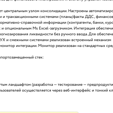
ет центральным узлом консолидации. Настроены автоматизир
и и транзакционными системами (планы/факты ДДС, финансо
нормативно-справочной информации (контрагенты, банки, курс
и опциональным Ms Excel-загрузчиком. Интеграция обеспечи
рогнозирования ликвидности без ручного ввода. Для обеспеч
:УХ и смежными системами реализован встроенный механизм
монитор интеграции. Монитор реализован на стандартных сре
мпортозамещенный стек:
утым ландшафтом (разработка — тестирование — предпродукт
льзователей осуществляется через веб-интерфейс и тонкий к