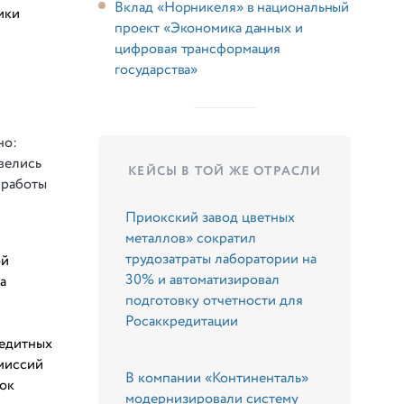
Вклад «Норникеля» в национальный
ики
проект «Экономика данных и
цифровая трансформация
государства»
но:
велись
КЕЙСЫ В ТОЙ ЖЕ ОТРАСЛИ
 работы
Приокский завод цветных
металлов» сократил
трудозатраты лаборатории на
ой
30% и автоматизировал
а
подготовку отчетности для
Росаккредитации
редитных
омиссий
В компании «Континенталь»
лок
модернизировали систему