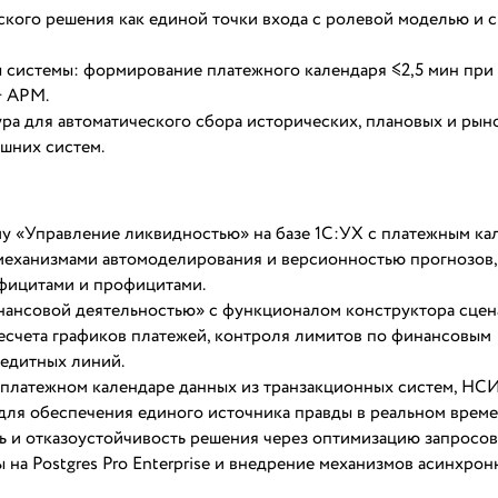
ского решения как единой точки входа с ролевой моделью и 
системы: формирование платежного календаря ≤2,5 мин при
+ АРМ.
ра для автоматического сбора исторических, плановых и рын
ешних систем.
му «Управление ликвидностью» на базе 1С:УХ с платежным ка
механизмами автомоделирования и версионностью прогнозов,
фицитами и профицитами.
нансовой деятельностью» с функционалом конструктора сцен
есчета графиков платежей, контроля лимитов по финансовым
редитных линий.
 платежном календаре данных из транзакционных систем, НС
для обеспечения единого источника правды в реальном време
 и отказоустойчивость решения через оптимизацию запросов
 на Postgres Pro Enterprise и внедрение механизмов асинхрон