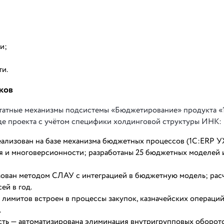
и;
и.
ков
татные механизмы подсистемы «Бюджетирование» продукта «
де проекта с учётом специфики холдинговой структуры ИНК:
ализован на базе механизма бюджетных процессов (1С:ERP У
 и многоверсионности; разработаны 25 бюджетных моделей 
зован методом СЛАУ с интеграцией в бюджетную модель; рас
ей в год.
лимитов встроен в процессы закупок, казначейских операций
.
сть — автоматизирована элиминация внутригрупповых оборото