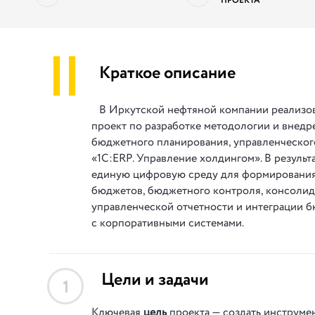
ПРОЕКТА
||
Краткое описание
В Иркутской нефтяной компании реализо
проект по разработке методологии и внед
бюджетного планирования, управленческого
«1С:ERP. Управление холдингом». В результ
единую цифровую среду для формировани
бюджетов, бюджетного контроля, консоли
управленческой отчетности и интеграции 
с корпоративными системами.
Цели и задачи
1
Ключевая
цель
проекта — создать инструме