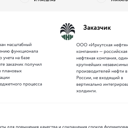
И МАСШТАБ
УНИКАЛЬ
Заказчик
ван масштабный
ООО «Иркутская нефтя
рению функционала
компания» — российская
 учета на базе
нефтяная компания, один
ате заказчик получил
крупнейших независимы
я плановых
производителей нефти в
дации
России, не входящий в
бюджетного процесса
вертикально интегриров
холдинги.
нты для повышения качества и сокращения сроков формирова