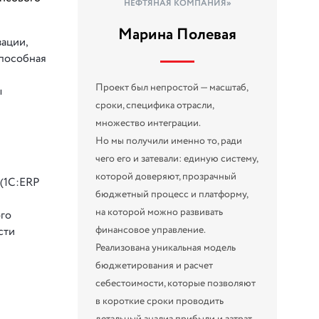
НЕФТЯНАЯ КОМПАНИЯ»
Марина Полевая
зации,
способная
Проект был непростой — масштаб,
ы
сроки, специфика отрасли,
множество интеграции.
Но мы получили именно то, ради
чего его и затевали: единую систему,
которой доверяют, прозрачный
 (1С:ERP
бюджетный процесс и платформу,
на которой можно развивать
ого
финансовое управление.
сти
Реализована уникальная модель
бюджетирования и расчет
себестоимости, которые позволяют
в короткие сроки проводить
детальный анализ прибыли и затрат