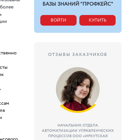
БАЗЫ ЗНАНИЙ "ПРОФКЕЙС"
 более
ь
ВОЙТИ
КУПИТЬ
ции
ственно
ОТЗЫВЫ ЗАКАЗЧИКОВ
сты
ок
ь
ссам
ля
и
НАЧАЛЬНИК ОТДЕЛА
АВТОМАТИЗАЦИИ УПРАВЛЕНЧЕСКИХ
ы
ПРОЦЕССОВ ООО «ИРКУТСКАЯ
нсового