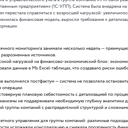
твенным предприятием» (1С:УПП). Система была внедрена на
ем перестала справляться с возросшей нагрузкой: увеличилос
ожнилась финансовая модель, выросли требования к детализа
ормации.
ячного мониторинга занимали несколько недель — преимуще
 разрозненных источников.
сокой нагрузкой на финансово-экономический блок: экономи
овали данные в Ms Excel-таблицах, что создавало риски ошиб
 выполнялся постфактум — система не позволяла остановит
 операции.
стоверную плановую себестоимость с детализацией по проце
ханизмы не поддерживали необходимую глубину аналитики д
ой группы компаний с распределtнной структурой и сложным
етного управления для группы компаний: различные подход
ости усложняли консолидацию и снижали прозрачность фина