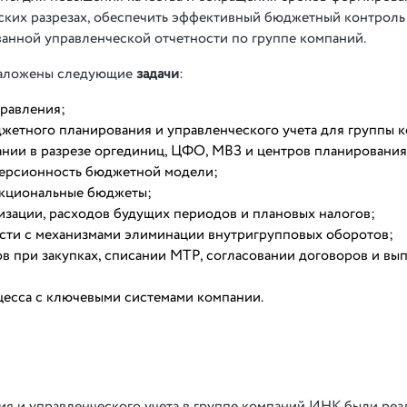
ских разрезах, обеспечить эффективный бюджетный контроль
нной управленческой отчетности по группе компаний.
 заложены следующие
задачи
:
равления;
жетного планирования и управленческого учета для группы 
нии в разрезе оргединиц, ЦФО, МВЗ и центров планирования
версионность бюджетной модели;
нкциональные бюджеты;
изации, расходов будущих периодов и плановых налогов;
сти с механизмами элиминации внутригрупповых оборотов;
в при закупках, списании МТР, согласовании договоров и вы
есса с ключевыми системами компании.
ия и управленческого учета в группе компаний ИНК были ре