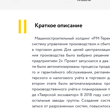
ПРОЕКТА
||
Краткое описание
Машиностроительный холдинг «РМ-Терекс»
си­сте­му упра­вле­ния про­из­вод­ством и сбы­т
в тор­го­вом до­ме. Для це­лей цен­тра­ли­за­ци
ния про­из­вод­ства бы­ло вы­бра­но ре­ше­ни
пред­при­я­ти­ем 2». Про­ект за­пус­кал­ся в два
пе бы­ли ав­то­ма­ти­зи­ро­ва­ны про­цес­сы про­да
го и га­ран­тий­но­го об­слу­жи­ва­ния, ре­гла­мен
тер­ско­го и на­ло­го­во­го учё­та в тор­го­во
вто­ром эта­пе бы­ли ав­то­ма­ти­зи­ро­ва­ны про
про­из­вод­ствен­но­го учё­та и пла­ни­ро­ва­ния 
де «Тверской эк­ска­ва­тор». В 2018 го­ду си­сте
ос­таль­ные за­во­ды груп­пы. Соз­да­ние си­сте
зать­ся от раз­роз­нен­ных си­стем, по­вы­си­лос