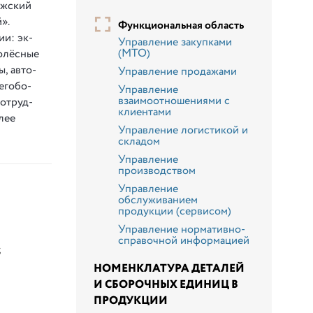
олжский
й».
Функциональная область
ии: эк­
Управление закупками
(МТО)
ко­лёс­ные
ы, ав­то­
Управление продажами
е­го­бо­
Управление
взаимоотношениями с
сот­руд­
клиентами
­лее
Управление логистикой и
складом
Управление
производством
Управление
обслуживанием
продукции (сервисом)
Управление нормативно-
справочной информацией
;
НОМЕНКЛАТУРА ДЕТАЛЕЙ
И СБОРОЧНЫХ ЕДИНИЦ В
ПРОДУКЦИИ