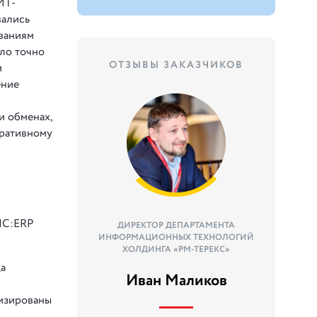
ИТ-
вались
ованиям
ыло точно
ОТЗЫВЫ ЗАКАЗЧИКОВ
и
ение
и обменах,
еративному
«1С:ERP
ДИРЕКТОР ДЕПАРТАМЕНТА
ИНФОРМАЦИОННЫХ ТЕХНОЛОГИЙ
ХОЛДИНГА «РМ-ТЕРЕКС»
да
Иван Маликов
тизированы