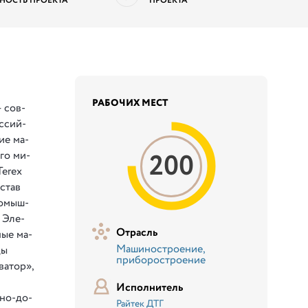
НОСТЬ ПРОЕКТА
ПРОЕКТА
РАБОЧИХ МЕСТ
 сов­
с­сий­
кие ма­
200
­го ми­
«Terex
­став
ро­мыш­
й Эле­
Отрасль
ные ма­
Машиностроение,
ды
приборостроение
ва­тор»,
Исполнитель
­но-до­
Райтек ДТГ