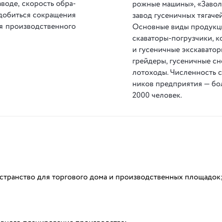
­во­де, ско­рость об­ра­
рож­ные ма­ши­ны», «Зав
до­бить­ся со­кра­ще­ния
за­вод гу­се­нич­ных тя­га­че
про­из­вод­ствен­но­го
Основ­ные ви­ды про­дук­ц
ска­ва­то­ры-по­груз­чи­ки, 
и гу­се­нич­ные эк­ска­ва­то­р
грей­де­ры, гу­се­нич­ные сн
ло­то­хо­ды. Чис­лен­ность 
ни­ков пред­при­я­тия — бо
2000 че­ло­век.
транство для торгового дома и производственных площадок