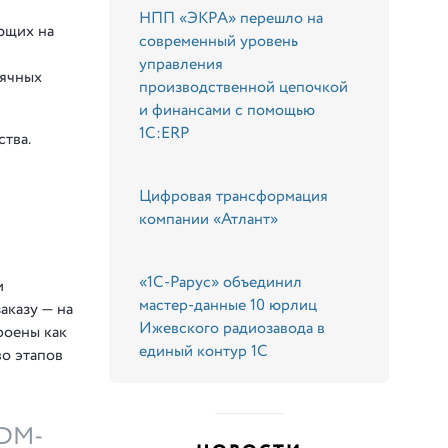
НПП «ЭКРА» перешло на
ющих на
современный уровень
управления
сячных
производственной цепочкой
и финансами с помощью
1С:ERP
тва.
Цифровая трансформация
компании «Атлант»
«1С-Рарус» объединил
и
мастер-данные 10 юрлиц
аказу — на
Ижевского радиозавода в
роены как
единый контур 1С
во этапов
PDM-