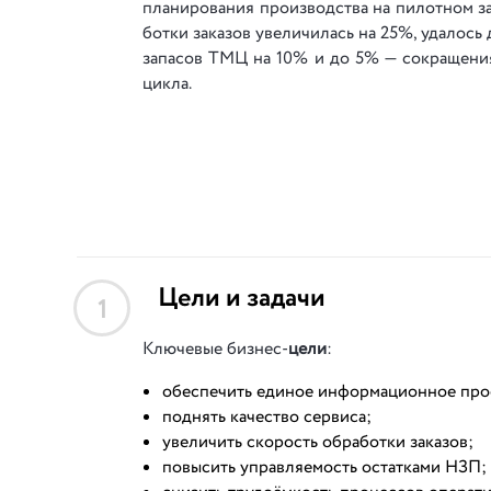
пла­ни­ро­ва­ния про­из­вод­ства на пи­лот­ном за
бот­ки за­ка­зов уве­ли­чи­лась на 25%, уда­лось 
за­па­сов ТМЦ на 10% и до 5% — со­кра­ще­ния 
цик­ла.
Цели и задачи
1
Ключевые бизнес-
цели
:
обеспечить единое информационное прос
поднять качество сервиса;
увеличить скорость обработки заказов;
повысить управляемость остатками НЗП;