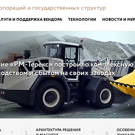
орпораций и государственных структур
СЛУГИ И ПОДДЕРЖКА ВЕНДОРА
ТЕХНОЛОГИИ
НОВОСТИ И МЕ
ие «РМ-Терекс» построило комплексную
одством и сбытом на своих заводах
А
АРХИТЕКТУРА РЕШЕНИЯ
ОСОБЕНН
3
4
>
>