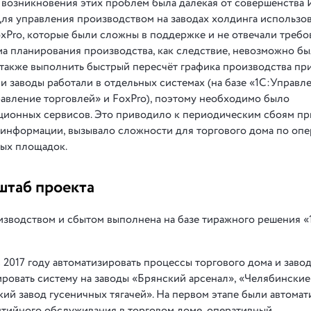
 возникновения этих проблем была далёкая от совершенства 
 Для управления производством на заводах холдинга использо
oxPro, которые были сложны в поддержке и не отвечали треб
ма планирования производства, как следствие, невозможно б
 также выполнить быстрый пересчёт графика производства пр
и заводы работали в отдельных системах (на базе «1С:Управл
авление торговлей» и FoxPro), поэтому необходимо было
ционных сервисов. Это приводило к периодическим сбоям пр
 информации, вызывало сложности для торгового дома по оп
ых площадок.
штаб проекта
изводством и сбытом выполнена на базе тиражного решения 
2017 году автоматизировать процессы торгового дома и заво
жировать систему на заводы «Брянский арсенал», «Челябинские
й завод гусеничных тягачей». На первом этапе были автома
нтийного обслуживания в торговом доме, оперативный