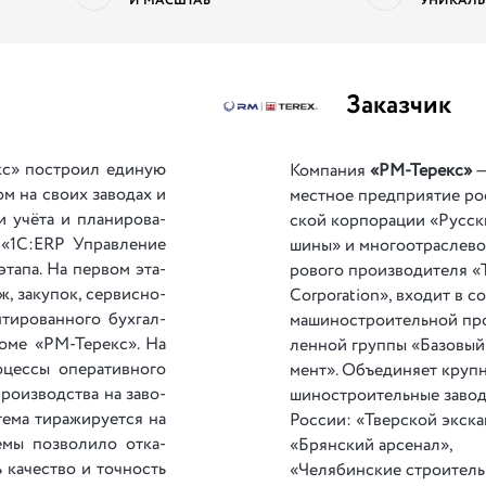
И МАСШТАБ
УНИКАЛЬ
Заказчик
 по­стро­ил еди­ную
Компания
«РМ-Терекс»
—
ом на сво­их за­во­дах и
мест­ное пред­при­я­тие ро
и учё­та и пла­ни­ро­ва­
ской кор­по­ра­ции «Рус­с
е «1С:ERP Управ­ле­ние
ши­ны» и мно­го­о­тра­сле­во
 эта­па. На пер­вом эта­
ро­во­го про­из­во­ди­те­ля 
ж, за­ку­пок, сер­вис­но­
Cor­po­ra­tion», вхо­дит в со
­ти­ро­ван­но­го бух­гал­
ма­ши­но­стро­и­тель­ной п
м до­ме «РМ-Терекс». На
лен­ной груп­пы «Ба­зо­вы
­цес­сы опе­ра­тив­но­го
мент». Объе­ди­ня­ет круп­
про­из­вод­ства на за­во­
ши­но­стро­и­тель­ные за­во­
­ма ти­ра­жи­ру­ет­ся на
России: «Тверской эк­ска­
­мы по­зво­ли­ло от­ка­
«Брянский ар­се­нал»,
ь ка­чес­тво и точ­ность
«Челябинские стро­и­тель