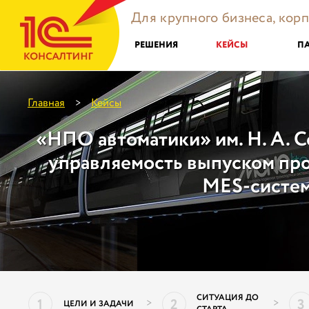
Для крупного бизнеса, кор
РЕШЕНИЯ
КЕЙСЫ
П
Главная
Кейсы
>
«НПО автоматики» им. Н. А. 
управляемость выпуском пр
MES-систе
СИТУАЦИЯ ДО
1
2
3
>
>
ЦЕЛИ И ЗАДАЧИ