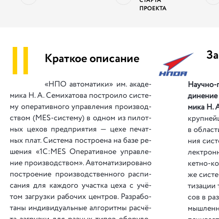
СТАРТА
ПРОЕКТА
||
За
Краткое описание
«НПО автоматики» им. ака­де­
Научно-п
ми­ка Н. А. Семихатова по­стро­и­ло сис­те­
ди­не­ние 
му опе­ра­тив­но­го упра­вле­ния про­из­вод­
ми­ка Н.
ством (MES-сис­те­му) в од­ном из пи­лот­
кру­пней
ных це­хов пред­при­я­тия — це­хе пе­чат­
в об­лас­т
ных плат. Сис­те­ма по­стро­е­на на ба­зе ре­
ния сис­те
ше­ния «1С:MES Опе­ра­тив­ное управ­ле­
лек­трон­
ние про­из­вод­ством». Ав­то­ма­ти­зи­ро­ва­но
кет­но-ко
по­стро­е­ние про­из­вод­ствен­но­го рас­пи­
же сис­те
са­ния для каж­до­го участ­ка це­ха с учё­
ти­за­ции 
том за­груз­ки ра­бо­чих цен­тров. Раз­ра­бо­
сов в раз
та­ны ин­ди­ви­ду­аль­ные ал­го­рит­мы рас­чё­
мыш­лен­н