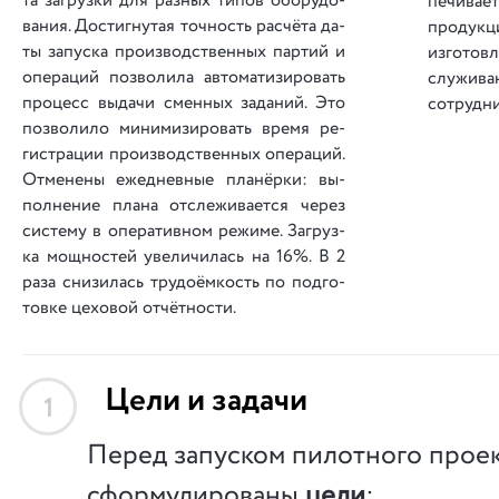
та за­груз­ки для раз­ных ти­пов обо­ру­до­
пе­чи­ва­
ва­ния. Дос­тиг­ну­тая точ­ность рас­чё­та да­
про­дук­ц
ты за­пус­ка про­из­вод­ствен­ных пар­тий и
из­го­тов­
опе­ра­ций по­зво­ли­ла ав­то­ма­ти­зи­ро­вать
слу­жи­ва
про­цесс вы­да­чи смен­ных за­да­ний. Это
сот­руд­н
по­зво­ли­ло ми­ни­ми­зи­ро­вать вре­мя ре­
гис­тра­ции про­из­вод­ствен­ных опе­ра­ций.
От­ме­не­ны еже­днев­ные пла­нёр­ки: вы­
пол­не­ние пла­на от­сле­жи­ва­ет­ся че­рез
сис­те­му в опе­ра­тив­ном ре­жи­ме. За­груз­
ка мощ­но­стей уве­ли­чи­лась на 16%. В 2
ра­за сни­зи­лась тру­до­ём­кость по под­го­
тов­ке це­хо­вой от­чёт­но­сти.
Цели и задачи
1
Перед запуском пилотного прое
сформулированы
цели
: